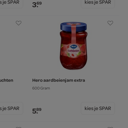
s je SPAR
kies je SPAR
3.
69
uchten
Hero aardbeienjam extra
600 Gram
s je SPAR
kies je SPAR
5.
89