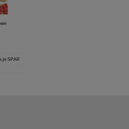
een
s je SPAR