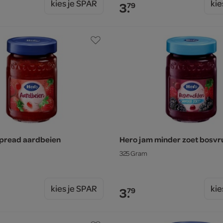
kies je SPAR
kie
3.
79
spread aardbeien
Hero jam minder zoet bosvr
325 Gram
kies je SPAR
kie
3.
79