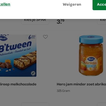
325 Gram
tellen
Weigeren
Acc
kies je SPAR
kie
3.
79
lireep melkchocolade
Hero jam minder zoet abrik
325 Gram