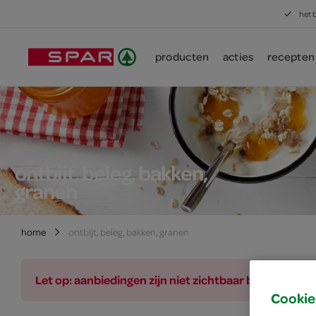
het 
producten
acties
recepten
ontbijt, beleg, bakken,
granen
home
ontbijt, beleg, bakken, granen
Let op: aanbiedingen zijn niet zichtbaar bij de pro
Cookie