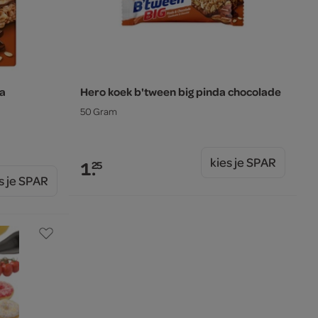
da
Hero koek b'tween big pinda chocolade
50 Gram
kies je SPAR
1.
25
s je SPAR