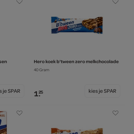
sen
Hero koek b'tween zero melkchocolade
40 Gram
s je SPAR
kies je SPAR
1.
25