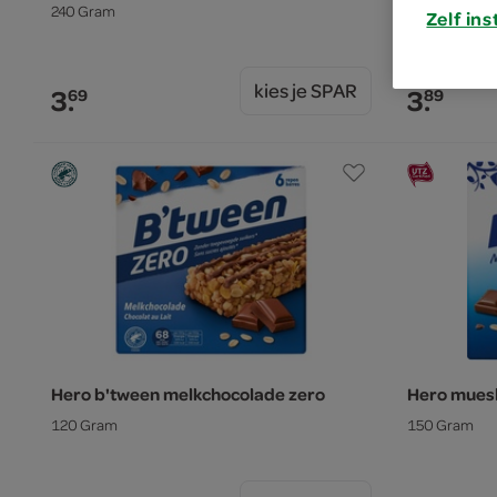
240 Gram
300 Gram
Zelf ins
kies je SPAR
3.
3.
69
89
Hero b'tween melkchocolade zero
Hero mues
120 Gram
150 Gram