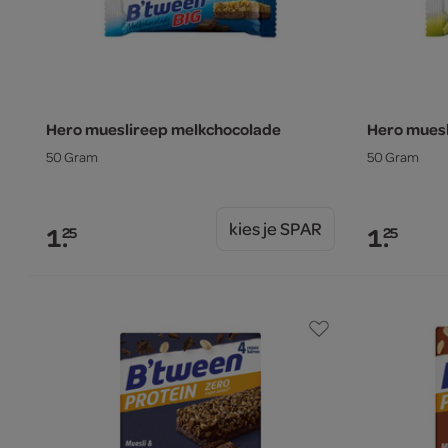
Hero mueslireep melkchocolade
Hero muesl
50 Gram
50 Gram
kies je SPAR
1.
1.
25
25