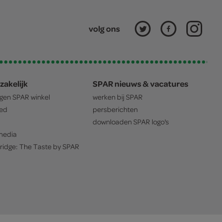
volg ons
zakelijk
SPAR nieuws & vacatures
igen
SPAR
winkel
werken bij
SPAR
oed
persberichten
downloaden
SPAR
logo's
edia
ridge: The Taste by
SPAR