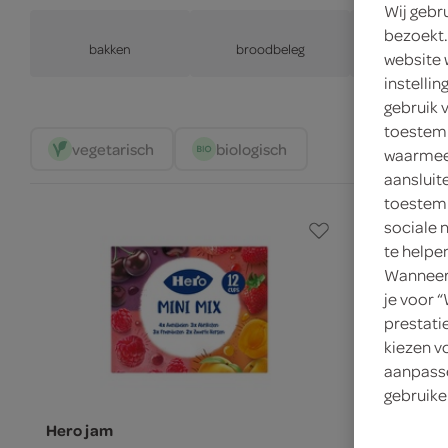
Wij gebr
bezoekt.
bakken
broodbeleg
tussendoo
website 
instelli
gebruik 
toestemm
vegetarisch 
biologisch 
waarmee 
aansluit
toestemm
sociale 
te helpe
Wanneer 
je voor 
prestati
kiezen v
aanpasse
gebruike
Hero jam
Hero jam z