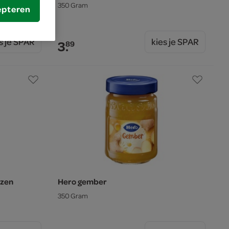
350 Gram
epteren
s je SPAR
kies je SPAR
3.
89
ozen
Hero gember
350 Gram