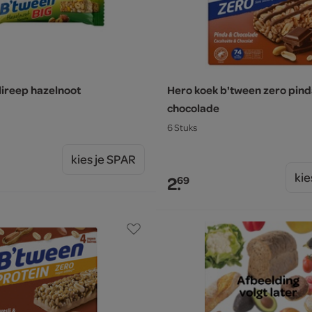
ireep hazelnoot
Hero koek b'tween zero pin
chocolade
6 Stuks
kies je SPAR
kie
2.
69