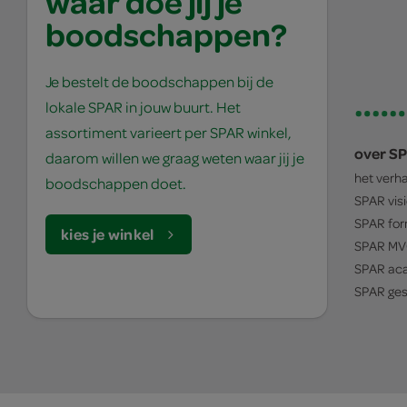
waar doe jij je
boodschappen?
Je bestelt de boodschappen bij de
lokale SPAR in jouw buurt. Het
assortiment varieert per SPAR winkel,
over S
daarom willen we graag weten waar jij je
het verh
boodschappen doet.
SPAR
vis
SPAR
for
kies je winkel
SPAR
MV
SPAR
ac
SPAR
ges