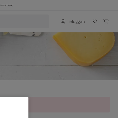
haalmoment
inloggen
and.