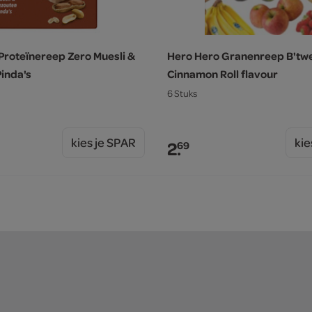
Proteïnereep Zero Muesli &
Hero Hero Granenreep B'tw
inda's
Cinnamon Roll flavour
6 Stuks
kies je SPAR
kie
2.
69