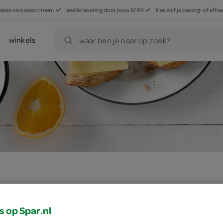
beste vers assortiment
snelle levering door jouw SPAR
kies zelf je bezorg- of af
winkels
waar ben je naar op zoek?
ducten, maar worden wél automatisch verwerkt in de winkelm
s op Spar.nl