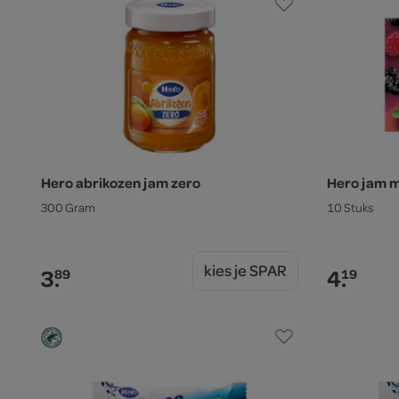
Hero abrikozen jam zero
Hero jam m
300 Gram
10 Stuks
kies je SPAR
3.
4.
89
19