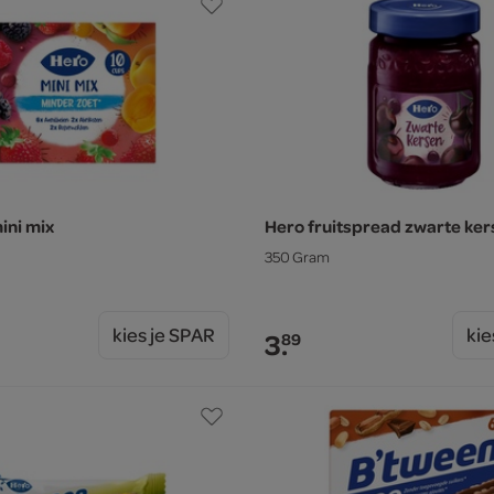
ini mix
Hero fruitspread zwarte ker
350 Gram
kies je SPAR
kie
3.
89