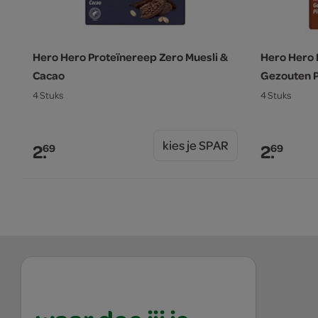
Hero Hero Proteïnereep Zero Muesli &
Hero Hero 
Cacao
Gezouten P
4 Stuks
4 Stuks
kies je SPAR
2.
2.
69
69