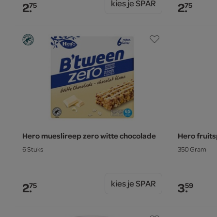
kies je SPAR
2.
2.
75
75
Hero mueslireep zero witte chocolade
Hero fruit
6 Stuks
350 Gram
kies je SPAR
2.
3.
75
59