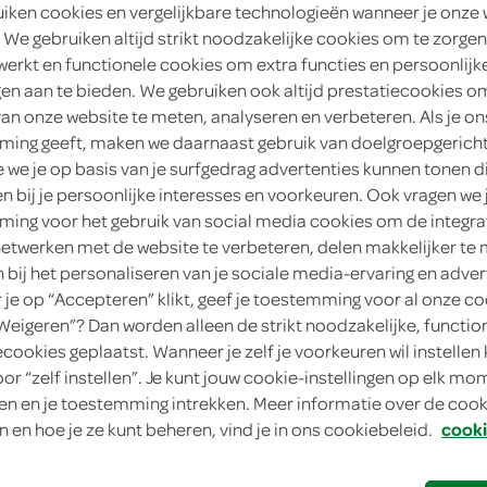
uiken cookies en vergelijkbare technologieën wanneer je onze
 We gebruiken altijd strikt noodzakelijke cookies om te zorgen
beschuit, crackers,
rtjes
ontbijtgranen
ontbijtko
rijstwafels
werkt en functionele cookies om extra functies en persoonlijk
ngen aan te bieden. We gebruiken ook altijd prestatiecookies o
van onze website te meten, analyseren en verbeteren. Als je on
ing geeft, maken we daarnaast gebruik van doelgroepgerich
we je op basis van je surfgedrag advertenties kunnen tonen d
en bij je persoonlijke interesses en voorkeuren. Ook vragen we 
ing voor het gebruik van social media cookies om de integra
netwerken met de website te verbeteren, delen makkelijker te
n bij het personaliseren van je sociale media-ervaring en adver
je op “Accepteren” klikt, geef je toestemming voor al onze co
“Weigeren”? Dan worden alleen de strikt noodzakelijke, functio
ecookies geplaatst. Wanneer je zelf je voorkeuren wil instellen 
oor “zelf instellen”. Je kunt jouw cookie-instellingen op elk m
n en je toestemming intrekken. Meer informatie over de cooki
n en hoe je ze kunt beheren, vind je in ons cookiebeleid.
cooki
ero aardbeien
Hero jam minder zoet aardb