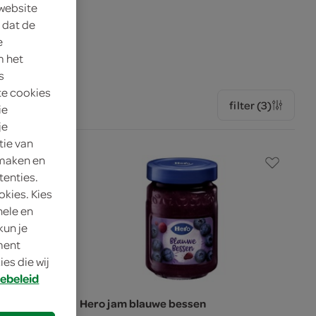
 website
 dat de
ek, roggebrood
e
m het
s
te cookies
filter (3)
ie
je
tie van
 maken en
tenties.
okies. Kies
nele en
kun je
oment
es die wij
ebeleid
eien
Hero jam blauwe bessen