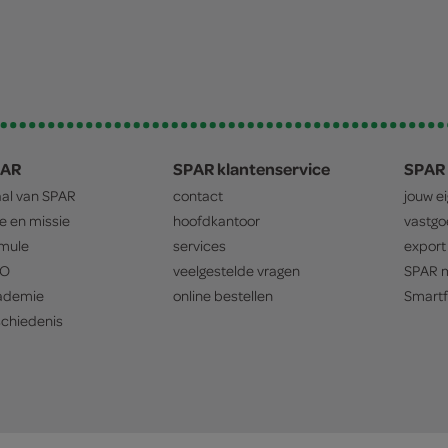
PAR
SPAR klantenservice
SPAR 
aal van
SPAR
contact
jouw e
ie en missie
hoofdkantoor
vastg
mule
services
export
O
veelgestelde vragen
SPAR
m
ademie
online bestellen
Smartf
chiedenis