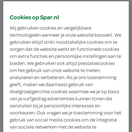
Cookies op Spar.nl
chips
chocolade
koek
Wij gebruiken cookies en vergelijkbare
technologieën wanneer je onze website bezoekt. We
gebruiken altijd strikt noodzakelijke cookies om te
vegetarisch 
biologisch 
filter (2)
zorgen dat de website werkt en functionele cookies
om extra functies en persoonlijke instellingen aan te
bieden. We gebruiken ook altijd prestatiecookies
om het gebruik van onze website te meten,
Fisherman's Friend original
analyseren en verbeteren. Als je ons toestemming
suikervrij 3-pack
geeft, maken we daarnaast gebruik van
3 Stuks
doelgroepgerichte cookies waarmee we je op basis
van je surfgedrag advertenties kunnen tonen die
aansluiten bij je persoonlijke interesses en
kies je SPAR
3.
99
voorkeuren. Ook vragen we je toestemming voor het
gebruik van social media cookies om de integratie
van sociale netwerken met de website te