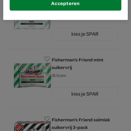
Accepteren
suikervrij
3 Stuks
kies je SPAR
3.
99
Fisherman's Friend mint
suikervrij
25 Gram
kies je SPAR
1.
50
Fisherman's Friend salmiak
suikervrij 3-pack