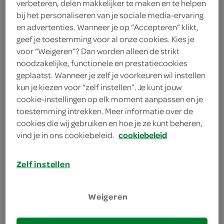
verbeteren, delen makkelijker te maken en te helpen
Fisherman's Friend original
bij het personaliseren van je sociale media-ervaring
extra sterk
en advertenties. Wanneer je op “Accepteren” klikt,
25 Gram
geef je toestemming voor al onze cookies. Kies je
voor “Weigeren”? Dan worden alleen de strikt
noodzakelijke, functionele en prestatiecookies
kies je SPAR
1.
50
geplaatst. Wanneer je zelf je voorkeuren wil instellen
kun je kiezen voor “zelf instellen”. Je kunt jouw
cookie-instellingen op elk moment aanpassen en je
Fisherman's Friend
toestemming intrekken. Meer informatie over de
Keelpastilles Original Extra
cookies die wij gebruiken en hoe je ze kunt beheren,
Strong
vind je in ons cookiebeleid.
cookiebeleid
25 Gram
Zelf instellen
kies je SPAR
1.
50
Weigeren
Fisherman's Friend mint trio