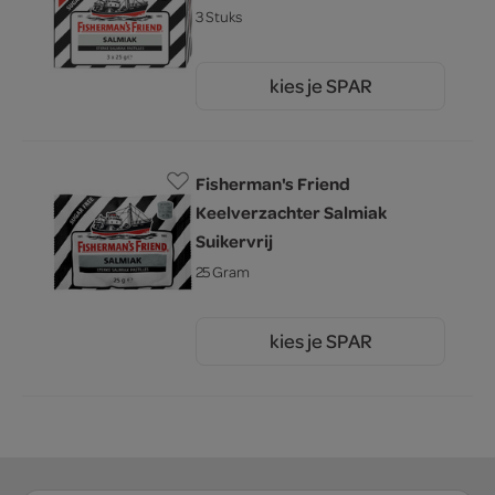
3 Stuks
kies je SPAR
3.
99
Fisherman's Friend
Keelverzachter Salmiak
Suikervrij
25 Gram
kies je SPAR
1.
50