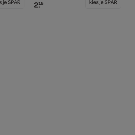
s je SPAR
kies je SPAR
2.
15