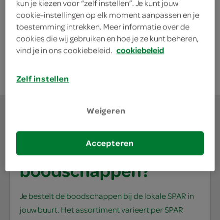
kun je kiezen voor “zelf instellen”. Je kunt jouw
200 Gram
cookie-instellingen op elk moment aanpassen en je
toestemming intrekken. Meer informatie over de
cookies die wij gebruiken en hoe je ze kunt beheren,
kies je SPAR
1.
69
vind je in ons cookiebeleid.
cookiebeleid
Zelf instellen
Weigeren
Accepteren
waar doe jij je
boodschappen?
Je bestelt de boodschappen bij de lokale SPAR in
jouw buurt. Het assortiment varieert per SPAR