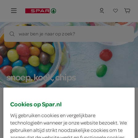
waar ben je naar op zoek?
snoep, koek, chips
Cookies op Spar.nl
Let op: aanbiedingen zijn niet zichtbaar bij de
Wij gebruiken cookies en vergelijkbare
producten, maar worden wél automatisch
technologieën wanneer je onze website bezoekt. We
verwerkt in de winkelmand.
gebruiken altijd strikt noodzakelijke cookies om te
zorgen dat de website werkt en functionele cookies