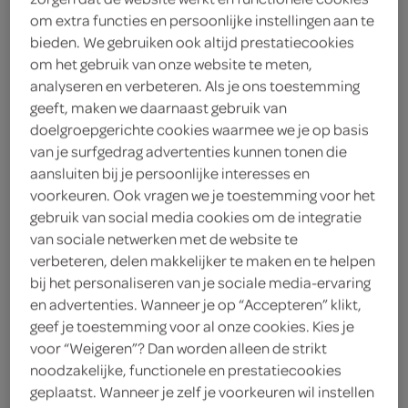
om extra functies en persoonlijke instellingen aan te
bieden. We gebruiken ook altijd prestatiecookies
chips
chocolade
koek
om het gebruik van onze website te meten,
analyseren en verbeteren. Als je ons toestemming
geeft, maken we daarnaast gebruik van
doelgroepgerichte cookies waarmee we je op basis
vegetarisch 
biologisch 
filter (2)
van je surfgedrag advertenties kunnen tonen die
aansluiten bij je persoonlijke interesses en
voorkeuren. Ook vragen we je toestemming voor het
gebruik van social media cookies om de integratie
Trolli snoep wormen
van sociale netwerken met de website te
200 Gram
verbeteren, delen makkelijker te maken en te helpen
bij het personaliseren van je sociale media-ervaring
en advertenties. Wanneer je op “Accepteren” klikt,
kies je SPAR
1.
69
geef je toestemming voor al onze cookies. Kies je
voor “Weigeren”? Dan worden alleen de strikt
noodzakelijke, functionele en prestatiecookies
geplaatst. Wanneer je zelf je voorkeuren wil instellen
Trolli snoep perzik ringen