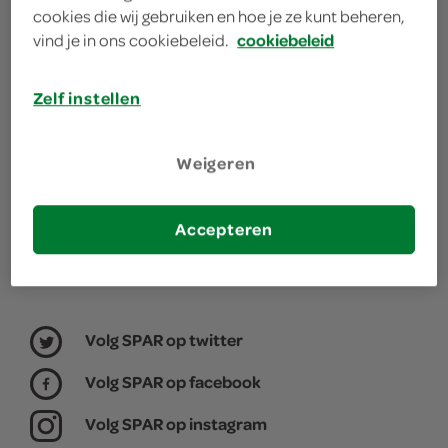
jouw buurt. Het assortiment varieert per SPAR
cookies die wij gebruiken en hoe je ze kunt beheren,
winkel, daarom willen we graag weten waar jij je
vind je in ons cookiebeleid.
cookiebeleid
boodschappen doet.
Zelf instellen
kies je winkel
Weigeren
Accepteren
Volg SPAR op twitter
Volg SPAR op facebook
Volg SPAR op instagram