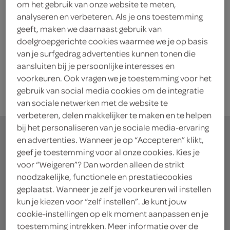
om het gebruik van onze website te meten,
Red Band Schatkistjes
analyseren en verbeteren. Als je ons toestemming
228 Gram
geeft, maken we daarnaast gebruik van
doelgroepgerichte cookies waarmee we je op basis
van je surfgedrag advertenties kunnen tonen die
kies je SPAR
2.
79
aansluiten bij je persoonlijke interesses en
voorkeuren. Ook vragen we je toestemming voor het
gebruik van social media cookies om de integratie
van sociale netwerken met de website te
verbeteren, delen makkelijker te maken en te helpen
bij het personaliseren van je sociale media-ervaring
en advertenties. Wanneer je op “Accepteren” klikt,
geef je toestemming voor al onze cookies. Kies je
voor “Weigeren”? Dan worden alleen de strikt
waar doe jij je
noodzakelijke, functionele en prestatiecookies
boodschappen?
geplaatst. Wanneer je zelf je voorkeuren wil instellen
kun je kiezen voor “zelf instellen”. Je kunt jouw
cookie-instellingen op elk moment aanpassen en je
Je bestelt de boodschappen bij de lokale SPAR in
toestemming intrekken. Meer informatie over de