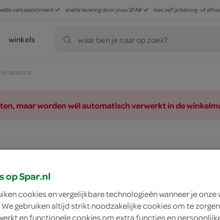
beste vers assortiment
snelle levering door jouw SPAR
kies zelf je bezorg- of af
winkels
waar ben je naar op zoek?
knakworst
ducten, maar worden wél automatisch verwerkt in de winkelm
s op Spar.nl
uiken cookies en vergelijkbare technologieën wanneer je onze
 We gebruiken altijd strikt noodzakelijke cookies om te zorgen
werkt en functionele cookies om extra functies en persoonlijk