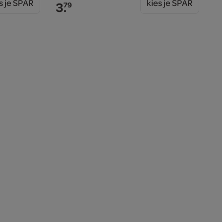
s je SPAR
kies je SPAR
3.
79