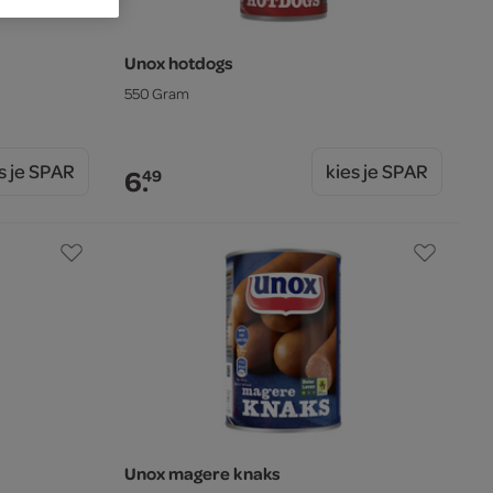
Unox hotdogs
550 Gram
s je SPAR
kies je SPAR
6.
49
Unox magere knaks