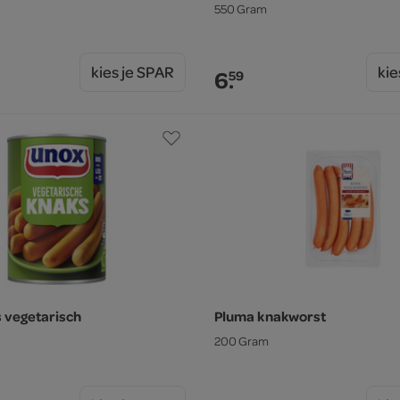
550 Gram
kies je SPAR
kie
6.
59
 vegetarisch
Pluma knakworst
200 Gram