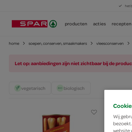
het 
producten
acties
recepten
home
soepen, conserven, smaakmakers
vleesconserven
Let op: aanbiedingen zijn niet zichtbaar bij de pro
vegetarisch 
biologisch 
Cookie
Wij gebr
bezoekt.
website 