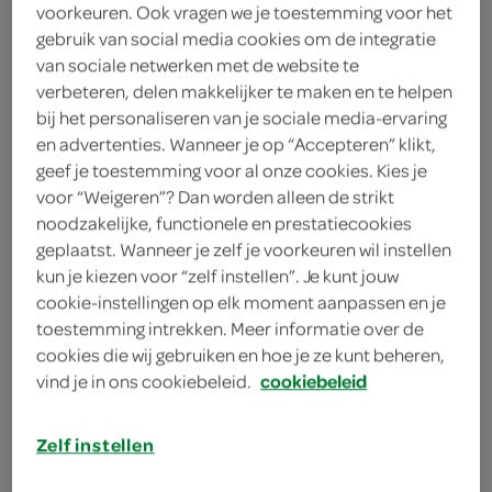
voorkeuren. Ook vragen we je toestemming voor het
gebruik van social media cookies om de integratie
Brain Blasterz
van sociale netwerken met de website te
4
.
verbeteren, delen makkelijker te maken en te helpen
49
bij het personaliseren van je sociale media-ervaring
en advertenties. Wanneer je op “Accepteren” klikt,
144 Gram
geef je toestemming voor al onze cookies. Kies je
voor “Weigeren”? Dan worden alleen de strikt
noodzakelijke, functionele en prestatiecookies
Let op: aanbiedingen zijn niet zichtbaar bij de
geplaatst. Wanneer je zelf je voorkeuren wil instellen
producten, maar worden wél automatisch
kun je kiezen voor “zelf instellen”. Je kunt jouw
cookie-instellingen op elk moment aanpassen en je
verwerkt in de winkelmand.
toestemming intrekken. Meer informatie over de
cookies die wij gebruiken en hoe je ze kunt beheren,
vind je in ons cookiebeleid.
cookiebeleid
Zelf instellen