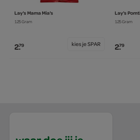
Lay's Mama Mia's
Lay's Pomt
125 Gram
125 Gram
kies je SPAR
2.
2.
79
79
waar doe jij je