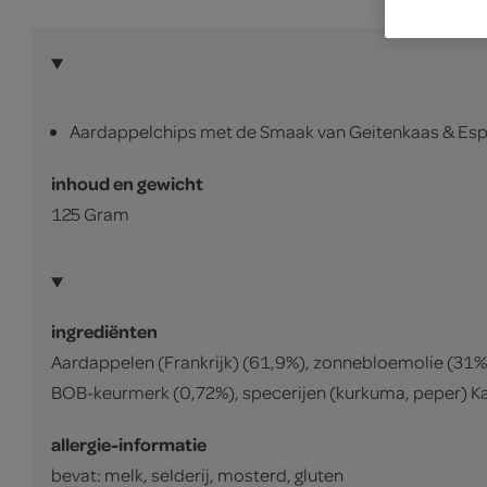
Aardappelchips met de Smaak van Geitenkaas & Esp
inhoud en gewicht
125 Gram
ingrediënten
Aardappelen (Frankrijk) (61,9%), zonnebloemolie (31%
BOB-keurmerk (0,72%), specerijen (kurkuma, peper) K
allergie-informatie
bevat: melk, selderij, mosterd, gluten