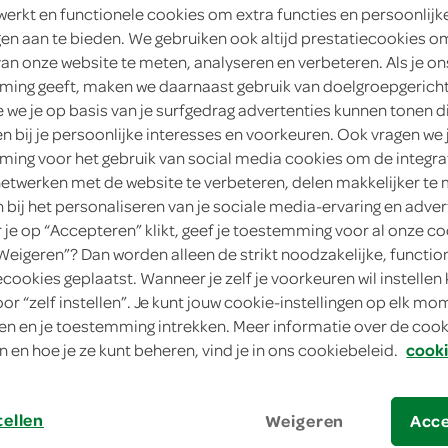
werkt en functionele cookies om extra functies en persoonlijk
2
.
ngen aan te bieden. We gebruiken ook altijd prestatiecookies o
89
van onze website te meten, analyseren en verbeteren. Als je on
ing geeft, maken we daarnaast gebruik van doelgroepgerich
125 Gram
we je op basis van je surfgedrag advertenties kunnen tonen d
en bij je persoonlijke interesses en voorkeuren. Ook vragen we 
in winkelmand
ing voor het gebruik van social media cookies om de integra
netwerken met de website te verbeteren, delen makkelijker te
n bij het personaliseren van je sociale media-ervaring en adver
je op “Accepteren” klikt, geef je toestemming voor al onze co
Let op: aanbiedingen zijn niet zichtba
“Weigeren”? Dan worden alleen de strikt noodzakelijke, functio
verwerkt in de winkelmand.
ecookies geplaatst. Wanneer je zelf je voorkeuren wil instellen 
oor “zelf instellen”. Je kunt jouw cookie-instellingen op elk m
n en je toestemming intrekken. Meer informatie over de cooki
n en hoe je ze kunt beheren, vind je in ons cookiebeleid.
cooki
tellen
Weigeren
Acc