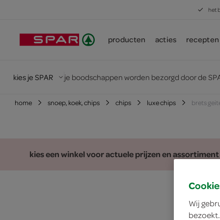
het 
producten
acties
recepten
kies je SPAR
je boodschappen worden bezorgd door de SPA
home
snoep, koek, chips
chips
luxe chips
brets gei
kies een winkel voor actuele prijzen en assortiment
Cookie
Wij gebr
bezoekt.