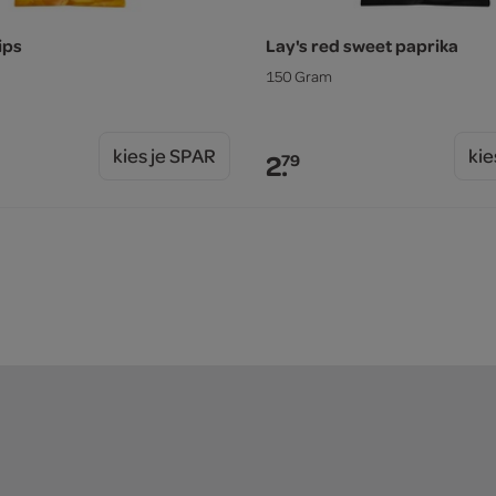
ips
Lay's red sweet paprika
150 Gram
kies je SPAR
kie
2.
79