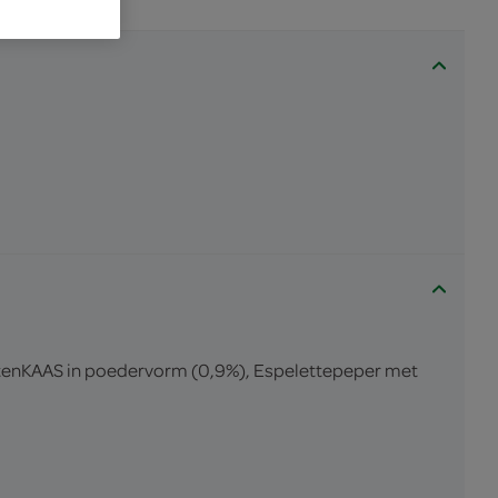
eitenKAAS in poedervorm (0,9%), Espelettepeper met