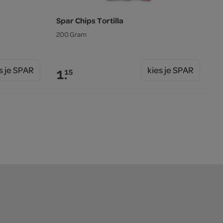
Spar Chips Tortilla
200 Gram
s je SPAR
kies je SPAR
1.
15