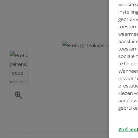
website 
instelli
gebruik 
toestemm
waarmee 
aansluit
toestemm
sociale 
te helpe
Wanneer 
je voor 
prestati
kiezen v
aanpasse
gebruike
Zelf ins