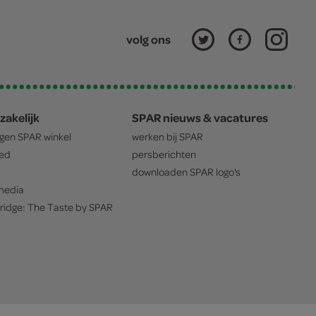
volg ons
zakelijk
SPAR nieuws & vacatures
igen
SPAR
winkel
werken bij
SPAR
oed
persberichten
downloaden
SPAR
logo's
edia
ridge: The Taste by
SPAR