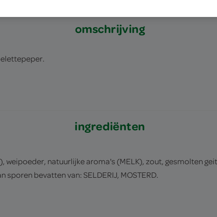
omschrijving
elettepeper.
ingrediënten
), weipoeder, natuurlijke aroma's (MELK), zout, gesmolten g
an sporen bevatten van: SELDERIJ, MOSTERD.