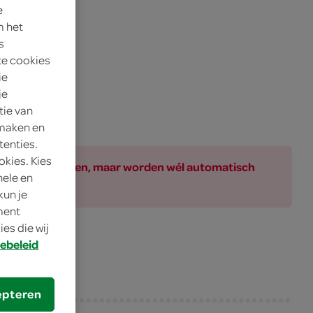
e
m het
s
te cookies
ie
je
tie van
 maken en
tenties.
okies. Kies
ar bij de producten, maar worden wél automatisch
nele en
kun je
oment
es die wij
ebeleid
epteren