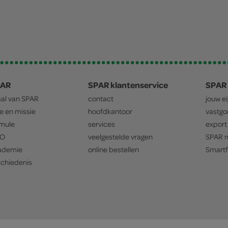
PAR
SPAR klantenservice
SPAR 
aal van
SPAR
contact
jouw e
ie en missie
hoofdkantoor
vastg
mule
services
export
O
veelgestelde vragen
SPAR
m
ademie
online bestellen
Smartf
chiedenis