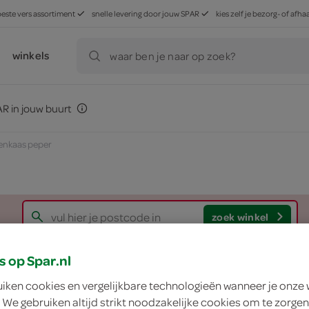
beste vers assortiment
snelle levering door jouw SPAR
kies zelf je bezorg- of af
winkels
waar ben je naar op zoek?
R in jouw buurt
tenkaas peper
zoek winkel
s op Spar.nl
Brets geitenkaas p
uiken cookies en vergelijkbare technologieën wanneer je onze
 We gebruiken altijd strikt noodzakelijke cookies om te zorgen
Brets