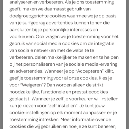
analyseren en verbeteren. Als je ons toestemming
geeft, maken we daarnaast gebruik van
Bubblicious
doelgroepgerichte cookies waarmee we je op basis
0
.
van je surfgedrag advertenties kunnen tonen die
75
aansluiten bij je persoonlijke interesses en
voorkeuren. Ook vragen we je toestemming voor het
38 Gram
gebruik van social media cookies om de integratie
van sociale netwerken met de website te
verbeteren, delen makkelijker te maken en te helpen
Let op: aanbiedingen zijn niet zichtbaar bij de
bij het personaliseren van je sociale media-ervaring
producten, maar worden wél automatisch
en advertenties. Wanneer je op “Accepteren” klikt,
geef je toestemming voor al onze cookies. Kies je
verwerkt in de winkelmand.
voor “Weigeren”? Dan worden alleen de strikt
noodzakelijke, functionele en prestatiecookies
geplaatst. Wanneer je zelf je voorkeuren wil instellen
kun je kiezen voor “zelf instellen”. Je kunt jouw
cookie-instellingen op elk moment aanpassen en je
toestemming intrekken. Meer informatie over de
cookies die wij gebruiken en hoe je ze kunt beheren,