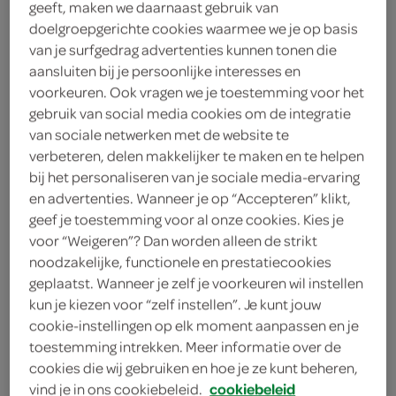
geeft, maken we daarnaast gebruik van
doelgroepgerichte cookies waarmee we je op basis
Campina
van je surfgedrag advertenties kunnen tonen die
aansluiten bij je persoonlijke interesses en
2
.
35
voorkeuren. Ook vragen we je toestemming voor het
gebruik van social media cookies om de integratie
450 Gram
van sociale netwerken met de website te
verbeteren, delen makkelijker te maken en te helpen
bij het personaliseren van je sociale media-ervaring
Let op: aanbiedingen zijn niet zichtbaar bij de
en advertenties. Wanneer je op “Accepteren” klikt,
geef je toestemming voor al onze cookies. Kies je
producten, maar worden wél automatisch
voor “Weigeren”? Dan worden alleen de strikt
verwerkt in de winkelmand.
noodzakelijke, functionele en prestatiecookies
geplaatst. Wanneer je zelf je voorkeuren wil instellen
kun je kiezen voor “zelf instellen”. Je kunt jouw
cookie-instellingen op elk moment aanpassen en je
toestemming intrekken. Meer informatie over de
cookies die wij gebruiken en hoe je ze kunt beheren,
vind je in ons cookiebeleid.
cookiebeleid