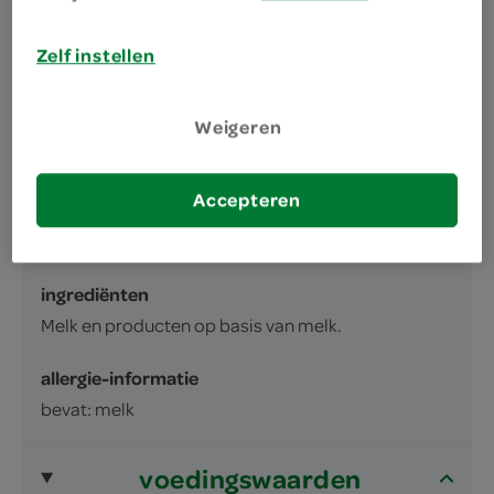
omschrijving
Zelf instellen
Griekse stijl yoghurt 1,5% vet
Weigeren
inhoud en gewicht
450 Gram
Accepteren
ingrediënten
ingrediënten
Melk en producten op basis van melk.
allergie-informatie
bevat: melk
voedingswaarden