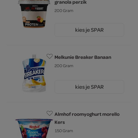
granola perzik
200 Gram
kies je SPAR
2.
25
Melkunie Breaker Banaan
200 Gram
kies je SPAR
1.
79
Almhof roomyoghurt morello
Kers
150 Gram