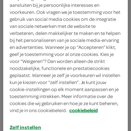
aansluiten bij je persoonlijke interesses en
voorkeuren. Ook vragen we je toestemming voor het
Campina
gebruik van social media cookies om de integratie
2
.
van sociale netwerken met de website te
25
verbeteren, delen makkelijker te maken en te helpen
bij het personaliseren van je sociale media-ervaring
500 Gram
en advertenties. Wanneer je op “Accepteren” klikt,
geef je toestemming voor al onze cookies. Kies je
voor “Weigeren”? Dan worden alleen de strikt
Let op: aanbiedingen zijn niet zichtbaar bij de
noodzakelijke, functionele en prestatiecookies
producten, maar worden wél automatisch
geplaatst. Wanneer je zelf je voorkeuren wil instellen
verwerkt in de winkelmand.
kun je kiezen voor “zelf instellen”. Je kunt jouw
cookie-instellingen op elk moment aanpassen en je
toestemming intrekken. Meer informatie over de
cookies die wij gebruiken en hoe je ze kunt beheren,
vind je in ons cookiebeleid.
cookiebeleid
Zelf instellen