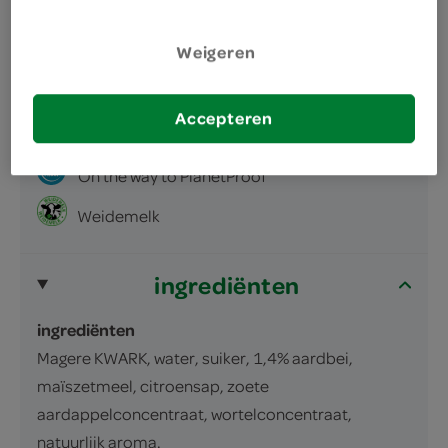
omschrijving
Weigeren
inhoud en gewicht
500 Gram
Accepteren
kenmerken
On the way to PlanetProof
Weidemelk
ingrediënten
ingrediënten
Magere KWARK, water, suiker, 1,4% aardbei,
maïszetmeel, citroensap, zoete
aardappelconcentraat, wortelconcentraat,
natuurlijk aroma.