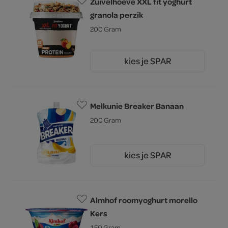
Zuivelhoeve XXL fit yoghurt
granola perzik
200 Gram
kies je SPAR
2.
25
Melkunie Breaker Banaan
200 Gram
kies je SPAR
1.
79
Almhof roomyoghurt morello
Kers
150 Gram