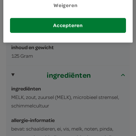
Weigeren
omschrijving
Accepteren
Danablu 50+
inhoud en gewicht
125 Gram
ingrediënten
ingrediënten
MELK, zout, zuursel (MELK), microbieel stremsel,
schimmelcultuur
allergie-informatie
bevat: schaaldieren, ei, vis, melk, noten, pinda,