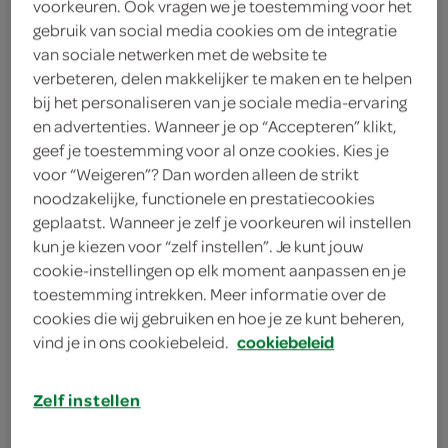
voorkeuren. Ook vragen we je toestemming voor het
125 Gram
gebruik van social media cookies om de integratie
van sociale netwerken met de website te
verbeteren, delen makkelijker te maken en te helpen
Let op: aanbiedingen zijn niet zichtbaar bij de
bij het personaliseren van je sociale media-ervaring
producten, maar worden wél automatisch
en advertenties. Wanneer je op “Accepteren” klikt,
verwerkt in de winkelmand.
geef je toestemming voor al onze cookies. Kies je
voor “Weigeren”? Dan worden alleen de strikt
noodzakelijke, functionele en prestatiecookies
puur zo gemaakt dat ie lekker fris smaakt
geplaatst. Wanneer je zelf je voorkeuren wil instellen
kun je kiezen voor “zelf instellen”. Je kunt jouw
Klassieke Deense kaas
cookie-instellingen op elk moment aanpassen en je
Bijzonder lekker op een kaasplateau
toestemming intrekken. Meer informatie over de
cookies die wij gebruiken en hoe je ze kunt beheren,
Uitermate geschikt voor gebruik in de keuken
vind je in ons cookiebeleid.
cookiebeleid
Zelf instellen