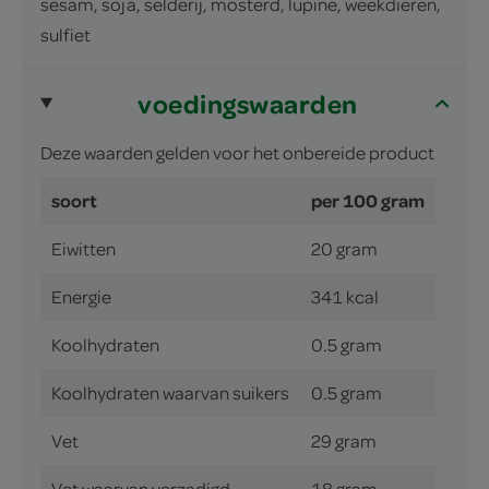
sesam, soja, selderij, mosterd, lupine, weekdieren,
sulfiet
voedingswaarden
Deze waarden gelden voor het onbereide product
soort
per 100 gram
Eiwitten
20 gram
Energie
341 kcal
Koolhydraten
0.5 gram
Koolhydraten waarvan suikers
0.5 gram
Vet
29 gram
Vet waarvan verzadigd
18 gram