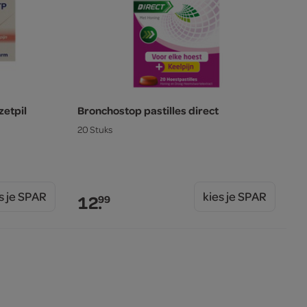
etpil
Bronchostop pastilles direct
20 Stuks
s je SPAR
kies je SPAR
12.
99