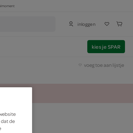
haalmoment
inloggen
kies je SPAR
voeg toe aan lijstje
 website
 dat de
e