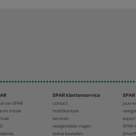
PAR
SPAR klantenservice
SPAR 
aal van
SPAR
contact
jouw e
ie en missie
hoofdkantoor
vastg
mule
services
export
O
veelgestelde vragen
SPAR
m
ademie
online bestellen
Smartf