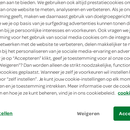
ngen aan te bieden. We gebruiken ook altijd prestatiecookies o
van onze website te meten, analyseren en verbeteren. Als je on
15
.
59
ing geeft, maken we daarnaast gebruik van doelgroepgerich
we je op basis van je surfgedrag advertenties kunnen tonen d
15 Stuks
en bij je persoonlijke interesses en voorkeuren. Ook vragen we 
ing voor het gebruik van social media cookies om de integra
in winkelmand
netwerken met de website te verbeteren, delen makkelijker te
n bij het personaliseren van je sociale media-ervaring en adver
je op “Accepteren” klikt, geef je toestemming voor al onze co
“Weigeren”? Dan worden alleen de strikt noodzakelijke, functio
Let op: aanbiedingen zijn niet zichtba
ecookies geplaatst. Wanneer je zelf je voorkeuren wil instellen 
verwerkt in de winkelmand.
oor “zelf instellen”. Je kunt jouw cookie-instellingen op elk m
n en je toestemming intrekken. Meer informatie over de cooki
n en hoe je ze kunt beheren, vind je in ons cookiebeleid.
cooki
te gebruiken bij koorts en pijn
15 zakjes
tellen
Weigeren
Acc
ook voor griep en verkoudheid
poeder ter bereiding van hete citroendr