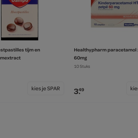
tpastilles tijm en
Healthypharm paracetamol z
emextract
60mg
10 Stuks
kies je SPAR
kie
3.
49