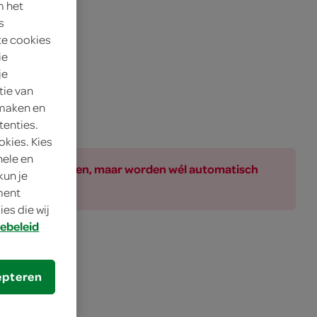
m het
s
te cookies
ie
je
tie van
 maken en
tenties.
okies. Kies
nele en
ar bij de producten, maar worden wél automatisch
kun je
oment
es die wij
ebeleid
epteren
ank