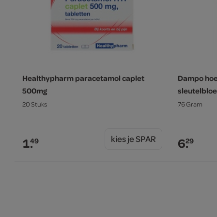
Healthypharm paracetamol caplet
Dampo hoes
500mg
sleutelblo
20 Stuks
76 Gram
kies je SPAR
1.
6.
49
29