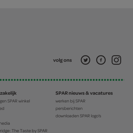
volg ons
zakelijk
SPAR nieuws & vacatures
igen
SPAR
winkel
werken bij
SPAR
oed
persberichten
downloaden
SPAR
logo's
edia
ridge: The Taste by
SPAR