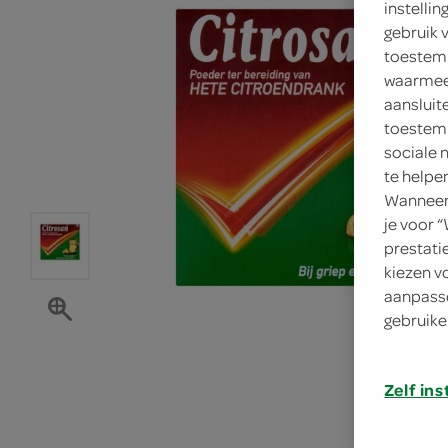
instelli
gebruik 
toestemm
waarmee 
aansluit
toestemm
sociale 
te helpe
Wanneer 
je voor 
prestati
kiezen v
aanpasse
gebruike
Zelf ins