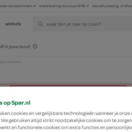
beste vers assortiment
snelle levering door jouw SPAR
kies zelf je bezorg- of af
winkels
waar ben je naar op zoek?
R in jouw buurt
osan citrosan
zoek winkel
s op Spar.nl
uiken cookies en vergelijkbare technologieën wanneer je onze
Citrosan citrosan
 We gebruiken altijd strikt noodzakelijke cookies om te zorgen
werkt en functionele cookies om extra functies en persoonlijk
Citrosan