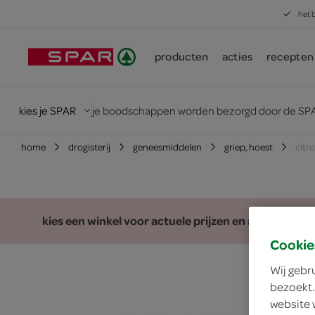
het 
producten
acties
recepten
kies je SPAR
je boodschappen worden bezorgd door de SPA
home
drogisterij
geneesmiddelen
griep, hoest
citr
kies een winkel voor actuele prijzen en assortiment
Cookie
Wij gebr
bezoekt.
website 