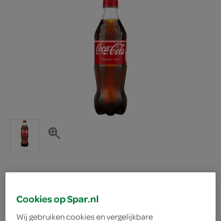
Coca Cola regular cool
Cookies op Spar.nl
Coca Cola
Wij gebruiken cookies en vergelijkbare