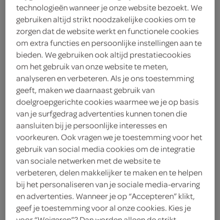
technologieën wanneer je onze website bezoekt. We
2
.
45
gebruiken altijd strikt noodzakelijke cookies om te
zorgen dat de website werkt en functionele cookies
om extra functies en persoonlijke instellingen aan te
500 Milliliter
bieden. We gebruiken ook altijd prestatiecookies
om het gebruik van onze website te meten,
analyseren en verbeteren. Als je ons toestemming
Let op: aanbiedingen zijn niet zichtbaar bij de
geeft, maken we daarnaast gebruik van
producten, maar worden wél automatisch
doelgroepgerichte cookies waarmee we je op basis
verwerkt in de winkelmand.
van je surfgedrag advertenties kunnen tonen die
aansluiten bij je persoonlijke interesses en
voorkeuren. Ook vragen we je toestemming voor het
koele meeneemfles cola voor onderweg, bij de lunch
gebruik van social media cookies om de integratie
of tijdens een snelle break
van sociale netwerken met de website te
verbeteren, delen makkelijker te maken en te helpen
Verfrissende Coca-Cola smaak
bij het personaliseren van je sociale media-ervaring
Handig meeneemformaat 500 ML
en advertenties. Wanneer je op “Accepteren” klikt,
Perfect voor jouw borrelmoment
geef je toestemming voor al onze cookies. Kies je
voor “Weigeren”? Dan worden alleen de strikt