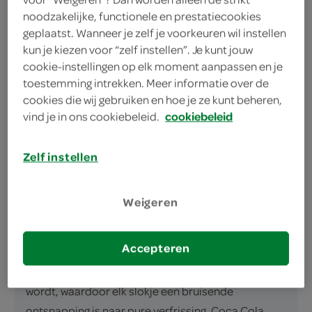
noodzakelijke, functionele en prestatiecookies
geplaatst. Wanneer je zelf je voorkeuren wil instellen
kun je kiezen voor “zelf instellen”. Je kunt jouw
cookie-instellingen op elk moment aanpassen en je
toestemming intrekken. Meer informatie over de
omschrijving
cookies die wij gebruiken en hoe je ze kunt beheren,
vind je in ons cookiebeleid.
cookiebeleid
Coca Cola: Jouw Favoriete Verfrissende Borrel!
Wereldwijd geliefd en altijd een koele keuze voor je
Zelf instellen
borrelmoment, is Coca Cola de verfrissende
frisdrank die je niet wilt missen. Met een inhoud van
Weigeren
500ML in een handige flesverpakking, is deze A-
Merk drank perfect om in je tas te glijden voor
Accepteren
onderweg. Deze regelmatig koele variant van Coca
Cola is op zijn best wanneer het ijskoud geserveerd
wordt, waardoor elk slokje een bruisende
ontsnapping is naar pure verfrissing. Coca Cola