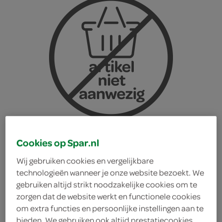
Cookies op Spar.nl
Wij gebruiken cookies en vergelijkbare
technologieën wanneer je onze website bezoekt. We
gebruiken altijd strikt noodzakelijke cookies om te
Croky chips sweet chili
zorgen dat de website werkt en functionele cookies
om extra functies en persoonlijke instellingen aan te
Croky
bieden. We gebruiken ook altijd prestatiecookies