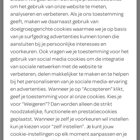
om het gebruik van onze website te meten,
2
.
25
analyseren en verbeteren. Als je ons toestemming
geeft, maken we daarnaast gebruik van
150 Gram
doelgroepgerichte cookies waarmee we je op basis
van je surfgedrag advertenties kunnen tonen die
aansluiten bij je persoonlijke interesses en
Let op: aanbiedingen zijn niet zichtbaar bij de
voorkeuren. Ook vragen we je toestemming voor het
gebruik van social media cookies om de integratie
producten, maar worden wél automatisch
van sociale netwerken met de website te
verwerkt in de winkelmand.
verbeteren, delen makkelijker te maken en te helpen
bij het personaliseren van je sociale media-ervaring
en advertenties. Wanneer je op “Accepteren” klikt,
pak een knapperige chip met zoete chilismaak voor
geef je toestemming voor al onze cookies. Kies je
een heerlijke borrelsnack
voor “Weigeren”? Dan worden alleen de strikt
noodzakelijke, functionele en prestatiecookies
A-merk smaakexplosie
geplaatst. Wanneer je zelf je voorkeuren wil instellen
150 gram puur genot
kun je kiezen voor “zelf instellen”. Je kunt jouw
Verpakt in handige doos
cookie-instellingen op elk moment aanpassen en je