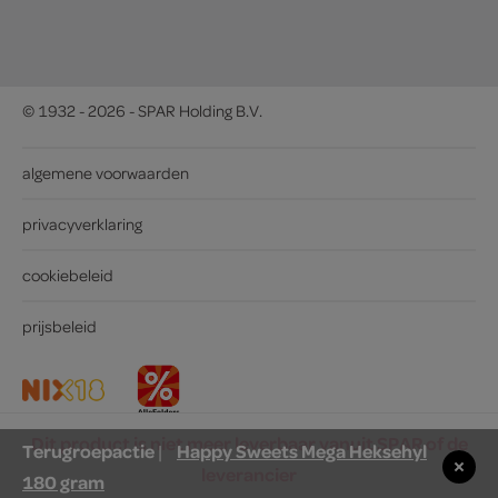
© 1932 - 2026 - SPAR Holding B.V.
algemene voorwaarden
privacyverklaring
cookiebeleid
prijsbeleid
Dit product is niet meer leverbaar vanuit SPAR of de
Terugroepactie
Happy Sweets Mega Heksehyl
|
leverancier
180 gram