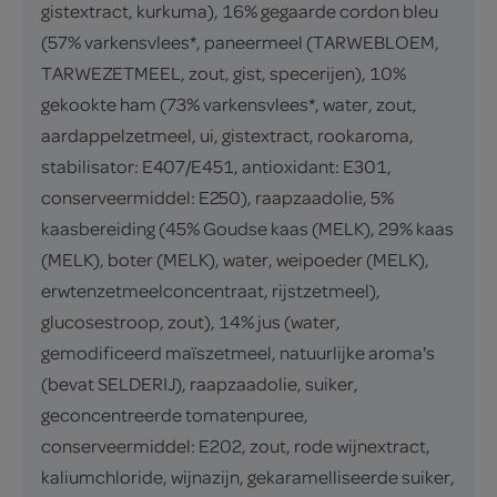
gistextract, kurkuma), 16% gegaarde cordon bleu
(57% varkensvlees*, paneermeel (TARWEBLOEM,
TARWEZETMEEL, zout, gist, specerijen), 10%
gekookte ham (73% varkensvlees*, water, zout,
aardappelzetmeel, ui, gistextract, rookaroma,
stabilisator: E407/E451, antioxidant: E301,
conserveermiddel: E250), raapzaadolie, 5%
kaasbereiding (45% Goudse kaas (MELK), 29% kaas
(MELK), boter (MELK), water, weipoeder (MELK),
erwtenzetmeelconcentraat, rijstzetmeel),
glucosestroop, zout), 14% jus (water,
gemodificeerd maïszetmeel, natuurlijke aroma's
(bevat SELDERIJ), raapzaadolie, suiker,
geconcentreerde tomatenpuree,
conserveermiddel: E202, zout, rode wijnextract,
kaliumchloride, wijnazijn, gekaramelliseerde suiker,