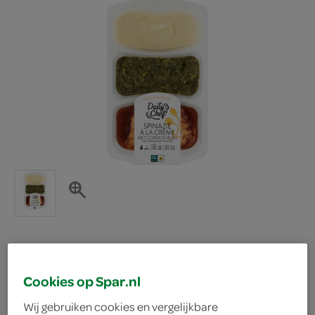
Daily Chef cordon bleu
Cookies op Spar.nl
met spinazie
Wij gebruiken cookies en vergelijkbare