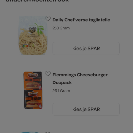
Daily Chef verse tagliatelle
250 Gram
kies je SPAR
2.
79
Flemmings Cheeseburger
Duopack
261 Gram
kies je SPAR
2.
45