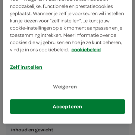
noodzakelijke, functionele en prestatiecookies
aardappelpuree en jus
geplaatst. Wanneer je zelf je voorkeuren wil instellen
warm de kant en klare maaltijd op in de oven of
kun je kiezen voor “zelf instellen”. Je kunt jouw
in de magnetron
cookie-instellingen op elk moment aanpassen en je
toestemming intrekken. Meer informatie over de
bewaar je Daily Chef maaltijd in de koelkast
cookies die wij gebruiken en hoe je ze kunt beheren,
vind je in ons cookiebeleid.
cookiebeleid
Zelf instellen
omschrijving
Weigeren
Gekookte spinazie à la crème met gebraden
Accepteren
cordon bleu in jus en aardappelpuree
inhoud en gewicht