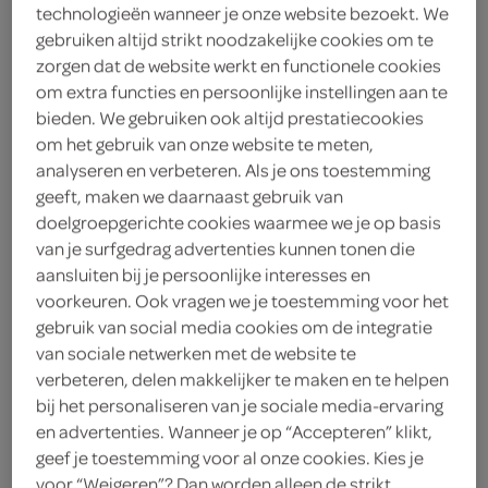
technologieën wanneer je onze website bezoekt. We
gebruiken altijd strikt noodzakelijke cookies om te
Daily Chef
zorgen dat de website werkt en functionele cookies
5
.
om extra functies en persoonlijke instellingen aan te
49
bieden. We gebruiken ook altijd prestatiecookies
om het gebruik van onze website te meten,
500 Gram
analyseren en verbeteren. Als je ons toestemming
geeft, maken we daarnaast gebruik van
doelgroepgerichte cookies waarmee we je op basis
Let op: aanbiedingen zijn niet zichtbaar bij de
van je surfgedrag advertenties kunnen tonen die
producten, maar worden wél automatisch
aansluiten bij je persoonlijke interesses en
voorkeuren. Ook vragen we je toestemming voor het
verwerkt in de winkelmand.
gebruik van social media cookies om de integratie
van sociale netwerken met de website te
verbeteren, delen makkelijker te maken en te helpen
romige spinazie en cordon bleu samen in één
bij het personaliseren van je sociale media-ervaring
complete maaltijd die je zo opwarmt voor makkelijk
en advertenties. Wanneer je op “Accepteren” klikt,
avondeten
geef je toestemming voor al onze cookies. Kies je
voor “Weigeren”? Dan worden alleen de strikt
spinazie à la crème met cordon bleu,