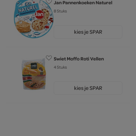
Jan Pannenkoeken Naturel
8 Stuks
kies je SPAR
3.
29
Swiet Moffo Roti Vellen
4 Stuks
kies je SPAR
2.
95