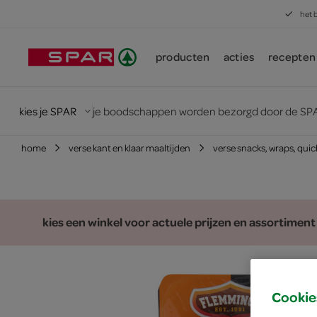
het 
producten
acties
recepten
kies je SPAR
je boodschappen worden bezorgd door de SPA
home
verse kant en klaar maaltijden
verse snacks, wraps, qui
kies een winkel voor actuele prijzen en assortiment
Cookie