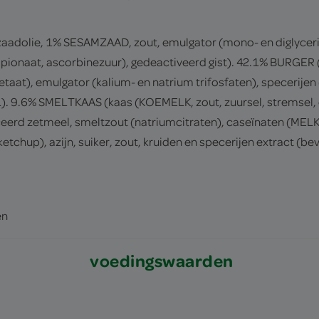
aadolie, 1% SESAMZAAD, zout, emulgator (mono- en diglyceri
pionaat, ascorbinezuur), gedeactiveerd gist). 42.1% BURGER
taat), emulgator (kalium- en natrium trifosfaten), specerijen 
6% SMELTKAAS (kaas (KOEMELK, zout, zuursel, stremsel, con
ceerd zetmeel, smeltzout (natriumcitraten), caseïnaten (MELK)
), azijn, suiker, zout, kruiden en specerijen extract (beva
en
voedingswaarden