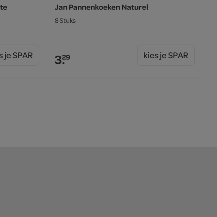
te
Jan Pannenkoeken Naturel
8 Stuks
s je SPAR
kies je SPAR
3.
29