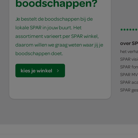
boodschappen?
Je bestelt de boodschappen bij de
lokale SPAR in jouw buurt. Het
assortiment varieert per SPAR winkel,
over S
daarom willen we graag weten waar jij je
het verh
boodschappen doet.
SPAR
vis
SPAR
for
kies je winkel
SPAR
MV
SPAR
ac
SPAR
ges
© 1932 - 2026 - SPAR Holding B.V.
algemene voorwaarden