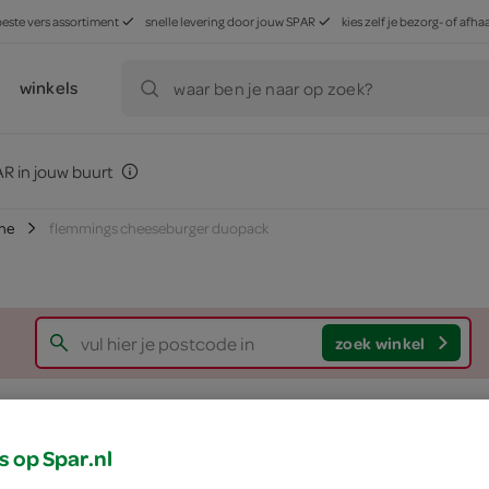
beste vers assortiment
snelle levering door jouw SPAR
kies zelf je bezorg- of af
winkels
waar ben je naar op zoek?
R in jouw buurt
che
flemmings cheeseburger duopack
zoek winkel
Flemmings Cheese
s op Spar.nl
Flemmings