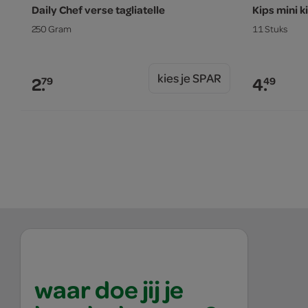
Daily Chef verse tagliatelle
Kips mini k
250 Gram
11 Stuks
kies je SPAR
2.
4.
79
49
waar doe jij je