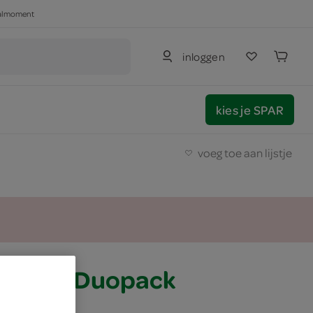
haalmoment
inloggen
kies je SPAR
voeg toe aan lijstje
burger Duopack