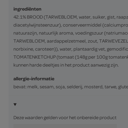
ingrediënten
42.1% BROOD (TARWEBLOEM, water, suiker, gist, raapz
diacetylwijnsteenzuur), conserveermiddel (calciumpro
natuurazijn, natuurlijk aroma, voedingszuur (natriumace
TARWEBLOEM, aardappelzetmeel, zout, TARWEVEZEL). 9.
norbixine, caroteen)), water, plantaardig vet, gemodifi
TOMATENKETCHUP (tomaat (148g per 100g tomatenketchup
kunnen harde deeltjes in het product aanwezig zijn.
allergie-informatie
bevat: melk, sesam, soja, selderij, mosterd, tarwe, glut
Deze waarden gelden voor het onbereide product