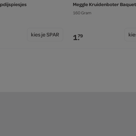
ipdijspiesjes
Meggle Kruidenboter Baquet
160 Gram
kies je SPAR
kie
1.
79