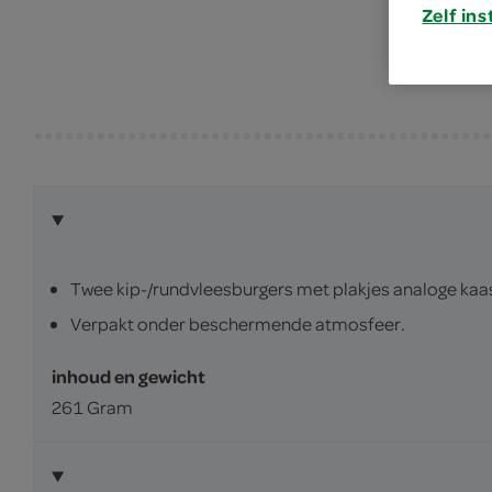
Zelf ins
Twee kip-/rundvleesburgers met plakjes analoge ka
Verpakt onder beschermende atmosfeer.
inhoud en gewicht
261 Gram