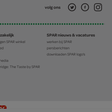
volg ons
zakelijk
SPAR nieuws & vacatures
igen
SPAR
winkel
werken bij
SPAR
oed
persberichten
downloaden
SPAR
logo's
edia
ridge: The Taste by
SPAR