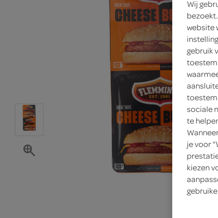
Wij gebr
bezoekt.
website 
instelli
gebruik 
toestemm
waarmee 
aansluit
toestemm
sociale 
te helpe
Wanneer 
je voor 
prestati
kiezen v
aanpasse
gebruike