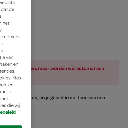
 website
 dat de
e
m het
s
te cookies
ie
je
tie van
 maken en
ar bij de producten, maar worden wél automatisch
tenties.
okies. Kies
nele en
kun je
pan of magnetron, en je geniet in no-time van een
oment
es die wij
ebeleid