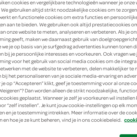
uiken cookies en vergelijkbare technologieën wanneer je onze
 We gebruiken altijd strikt noodzakelijke cookies om te zorgen
2
.
45
werkt en functionele cookies om extra functies en persoonlijk
ngen aan te bieden. We gebruiken ook altijd prestatiecookies o
261 Gram
van onze website te meten, analyseren en verbeteren. Als je on
ing geeft, maken we daarnaast gebruik van doelgroepgerich
in winkelmand
we je op basis van je surfgedrag advertenties kunnen tonen d
en bij je persoonlijke interesses en voorkeuren. Ook vragen we 
ing voor het gebruik van social media cookies om de integra
netwerken met de website te verbeteren, delen makkelijker te
Let op: aanbiedingen zijn niet zichtba
n bij het personaliseren van je sociale media-ervaring en adver
verwerkt in de winkelmand.
je op “Accepteren” klikt, geef je toestemming voor al onze co
“Weigeren”? Dan worden alleen de strikt noodzakelijke, functio
ecookies geplaatst. Wanneer je zelf je voorkeuren wil instellen 
smeuïge burger met kaas, snel klaar in de 
oor “zelf instellen”. Je kunt jouw cookie-instellingen op elk m
makkelijke snack voor twee
n en je toestemming intrekken. Meer informatie over de cooki
n en hoe je ze kunt beheren, vind je in ons cookiebeleid.
cooki
Duopack
Met een plakje kaas