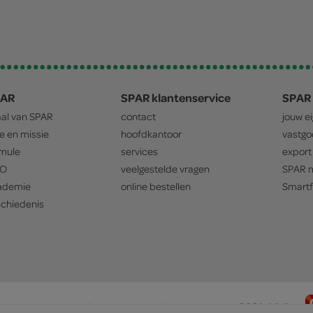
PAR
SPAR klantenservice
SPAR 
aal van
SPAR
contact
jouw e
ie en missie
hoofdkantoor
vastg
mule
services
export
O
veelgestelde vragen
SPAR
m
ademie
online bestellen
Smartf
chiedenis
privacyverklaring
cookiebeleid
prijsbeleid