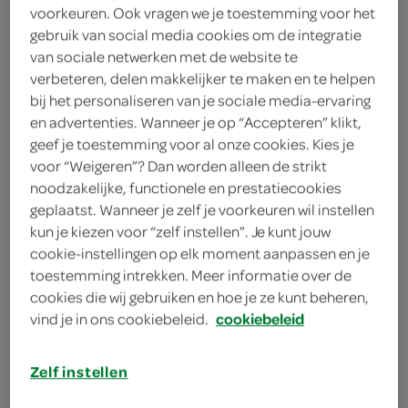
voorkeuren. Ook vragen we je toestemming voor het
gebruik van social media cookies om de integratie
De Heer
van sociale netwerken met de website te
2
.
verbeteren, delen makkelijker te maken en te helpen
49
bij het personaliseren van je sociale media-ervaring
en advertenties. Wanneer je op “Accepteren” klikt,
150 Gram
geef je toestemming voor al onze cookies. Kies je
voor “Weigeren”? Dan worden alleen de strikt
noodzakelijke, functionele en prestatiecookies
Let op: aanbiedingen zijn niet zichtbaar bij de
geplaatst. Wanneer je zelf je voorkeuren wil instellen
producten, maar worden wél automatisch
kun je kiezen voor “zelf instellen”. Je kunt jouw
verwerkt in de winkelmand.
cookie-instellingen op elk moment aanpassen en je
toestemming intrekken. Meer informatie over de
cookies die wij gebruiken en hoe je ze kunt beheren,
vind je in ons cookiebeleid.
cookiebeleid
Zelf instellen