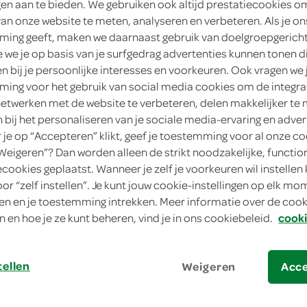
ngen aan te bieden. We gebruiken ook altijd prestatiecookies o
150 Gram
van onze website te meten, analyseren en verbeteren. Als je on
ing geeft, maken we daarnaast gebruik van doelgroepgerich
Dit product is niet meer leverbaar vanuit 
we je op basis van je surfgedrag advertenties kunnen tonen d
en bij je persoonlijke interesses en voorkeuren. Ook vragen we 
ing voor het gebruik van social media cookies om de integra
Let op: aanbiedingen zijn niet zichtba
netwerken met de website te verbeteren, delen makkelijker te
verwerkt in de winkelmand.
n bij het personaliseren van je sociale media-ervaring en adver
je op “Accepteren” klikt, geef je toestemming voor al onze co
“Weigeren”? Dan worden alleen de strikt noodzakelijke, functio
leuk Sintfiguurtjes om heerlijk van te smul
ecookies geplaatst. Wanneer je zelf je voorkeuren wil instellen 
oor “zelf instellen”. Je kunt jouw cookie-instellingen op elk m
van witte en melkchocolade
n en je toestemming intrekken. Meer informatie over de cooki
diverse figuurtjes
n en hoe je ze kunt beheren, vind je in ons cookiebeleid.
cooki
van UTZ gecertificeerde cacao
tellen
Weigeren
Acc