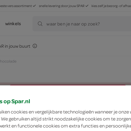
beste vers assortiment
snelle levering door jouw SPAR
kies zelf je bezorg- of af
winkels
waar ben je naar op zoek?
R in jouw buurt
kchocolade
zoek winkel
s op Spar.nl
uiken cookies en vergelijkbare technologieën wanneer je onze
De Heer sintfiguurt
 We gebruiken altijd strikt noodzakelijke cookies om te zorgen
werkt en functionele cookies om extra functies en persoonlijk
De Heer