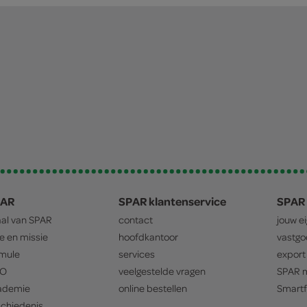
PAR
SPAR klantenservice
SPAR 
aal van
SPAR
contact
jouw e
ie en missie
hoofdkantoor
vastg
mule
services
export
O
veelgestelde vragen
SPAR
m
ademie
online bestellen
Smartf
chiedenis