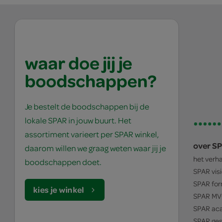
waar doe jij je
boodschappen?
Je bestelt de boodschappen bij de
lokale SPAR in jouw buurt. Het
assortiment varieert per SPAR winkel,
over S
daarom willen we graag weten waar jij je
het verh
boodschappen doet.
SPAR
vis
SPAR
for
kies je winkel
SPAR
MV
SPAR
ac
SPAR
ges