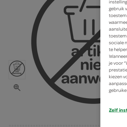
instelli
gebruik 
toestemm
waarmee 
aansluit
toestemm
sociale 
te helpe
Wanneer 
je voor 
prestati
kiezen v
aanpasse
gebruike
Zelf ins