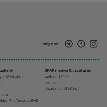
volg ons
zakelijk
SPAR nieuws & vacatures
igen
SPAR
winkel
werken bij
SPAR
oed
persberichten
downloaden
SPAR
logo's
edia
ridge: The Taste by
SPAR