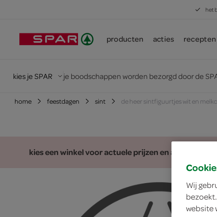
het 
producten
acties
recepten
kies je SPAR
je boodschappen worden bezorgd door de SPA
home
feestdagen
sint
de heer sintfiguurtjes wit en mel
kies een winkel voor actuele prijzen en assortiment
Cookie
Wij gebr
bezoekt.
website 