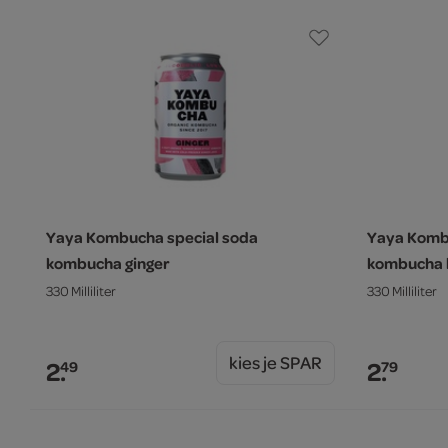
Yaya Kombucha special soda
Yaya Komb
kombucha ginger
kombucha 
330 Milliliter
330 Milliliter
kies je SPAR
2.
2.
49
79