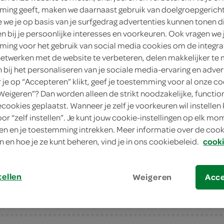
ing geeft, maken we daarnaast gebruik van doelgroepgerich
1
.
we je op basis van je surfgedrag advertenties kunnen tonen d
05
en bij je persoonlijke interesses en voorkeuren. Ook vragen we 
ing voor het gebruik van social media cookies om de integra
330 Milliliter
netwerken met de website te verbeteren, delen makkelijker te
n bij het personaliseren van je sociale media-ervaring en adver
in winkelmand
je op “Accepteren” klikt, geef je toestemming voor al onze co
“Weigeren”? Dan worden alleen de strikt noodzakelijke, functio
ecookies geplaatst. Wanneer je zelf je voorkeuren wil instellen 
oor “zelf instellen”. Je kunt jouw cookie-instellingen op elk m
Let op: aanbiedingen zijn niet zichtba
n en je toestemming intrekken. Meer informatie over de cooki
verwerkt in de winkelmand.
n en hoe je ze kunt beheren, vind je in ons cookiebeleid.
cooki
tellen
Weigeren
Acc