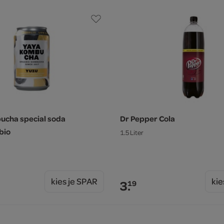
ucha special soda
Dr Pepper Cola
bio
1.5 Liter
kies je SPAR
kie
3.
19