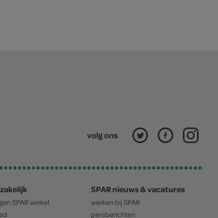
volg ons
zakelijk
SPAR nieuws & vacatures
igen
SPAR
winkel
werken bij
SPAR
oed
persberichten