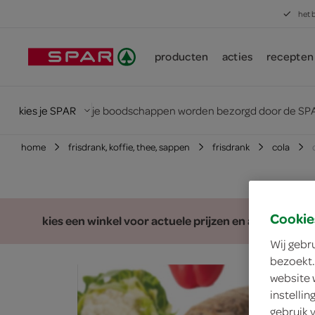
het 
producten
acties
recepten
kies je SPAR
je boodschappen worden bezorgd door de SPA
home
frisdrank, koffie, thee, sappen
frisdrank
cola
Cookie
kies een winkel voor actuele prijzen en assortiment
Wij gebr
bezoekt.
website 
instelli
gebruik 