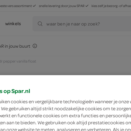
beste vers assortiment
snelle levering door jouw SPAR
kies zelf je bezorg- of af
winkels
waar ben je naar op zoek?
R in jouw buurt
dr pepper vanilla float
s op Spar.nl
zoek winkel
uiken cookies en vergelijkbare technologieën wanneer je onze
 We gebruiken altijd strikt noodzakelijke cookies om te zorgen
Dr Pepper Vanilla f
werkt en functionele cookies om extra functies en persoonlijk
ngen aan te bieden. We gebruiken ook altijd prestatiecookies o
van onze website te meten, analyseren en verbeteren. Als je on
Dr Pepper