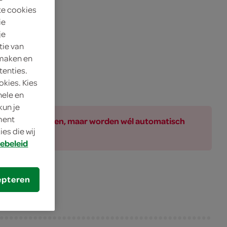
te cookies
ie
je
tie van
 maken en
tenties.
okies. Kies
nele en
kun je
oment
ar bij de producten, maar worden wél automatisch
es die wij
ebeleid
epteren