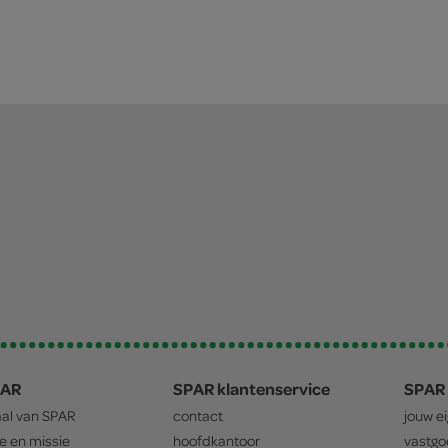
PAR
SPAR klantenservice
SPAR 
aal van
SPAR
contact
jouw e
ie en missie
hoofdkantoor
vastg