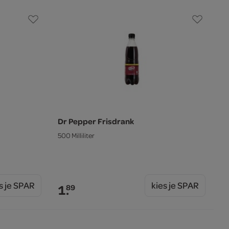
Dr Pepper Frisdrank
500 Milliliter
s je SPAR
kies je SPAR
1.
89