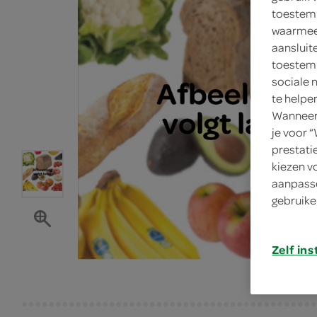
toestemm
waarmee 
aansluit
toestemm
sociale 
te helpe
Wanneer 
je voor 
prestati
kiezen v
aanpasse
gebruike
Zelf ins