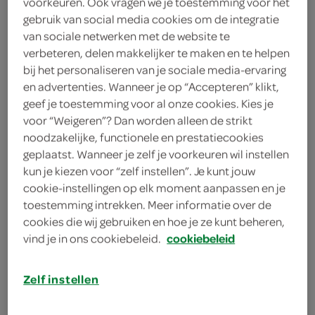
voorkeuren. Ook vragen we je toestemming voor het
gebruik van social media cookies om de integratie
Duni
van sociale netwerken met de website te
verbeteren, delen makkelijker te maken en te helpen
3
.
28
bij het personaliseren van je sociale media-ervaring
en advertenties. Wanneer je op “Accepteren” klikt,
geef je toestemming voor al onze cookies. Kies je
20 Stuks
voor “Weigeren”? Dan worden alleen de strikt
noodzakelijke, functionele en prestatiecookies
geplaatst. Wanneer je zelf je voorkeuren wil instellen
Let op: aanbiedingen zijn niet zichtbaar bij de
kun je kiezen voor “zelf instellen”. Je kunt jouw
producten, maar worden wél automatisch
cookie-instellingen op elk moment aanpassen en je
verwerkt in de winkelmand.
toestemming intrekken. Meer informatie over de
cookies die wij gebruiken en hoe je ze kunt beheren,
vind je in ons cookiebeleid.
cookiebeleid
Zelf instellen