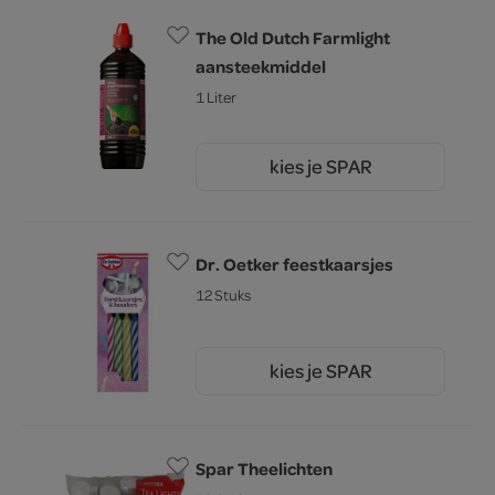
The Old Dutch Farmlight
aansteekmiddel
1 Liter
kies je SPAR
2.
85
Dr. Oetker feestkaarsjes
12 Stuks
kies je SPAR
2.
09
Spar Theelichten