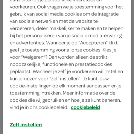
voorkeuren. Ook vragen we je toestemming voor het
The Old Dutch Farmlight
gebruik van social media cookies om de integratie
van sociale netwerken met de website te
2
.
85
verbeteren, delen makkelijker te maken en te helpen
bij het personaliseren van je sociale media-ervaring
en advertenties. Wanneer je op “Accepteren” klikt,
1 Liter
geef je toestemming voor al onze cookies. Kies je
voor “Weigeren”? Dan worden alleen de strikt
noodzakelijke, functionele en prestatiecookies
Let op: aanbiedingen zijn niet zichtbaar bij de
geplaatst. Wanneer je zelf je voorkeuren wil instellen
producten, maar worden wél automatisch
kun je kiezen voor “zelf instellen”. Je kunt jouw
verwerkt in de winkelmand.
cookie-instellingen op elk moment aanpassen en je
toestemming intrekken. Meer informatie over de
cookies die wij gebruiken en hoe je ze kunt beheren,
sfeer en veiligheid
vind je in ons cookiebeleid.
cookiebeleid
aanmaakvloeistof voor de barbecue
Zelf instellen
dit is een fles van 1 liter