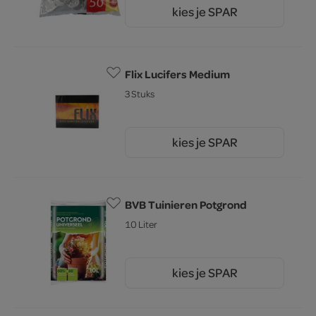
kies je SPAR
3.
99
Flix Lucifers Medium
3 Stuks
kies je SPAR
0.
99
BVB Tuinieren Potgrond
10 Liter
kies je SPAR
2.
05