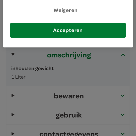
handige vervanger van aanmaakblokjes
Weigeren
Accepteren
omschrijving
inhoud en gewicht
1 Liter
bewaren
gebruik
contactgegevens