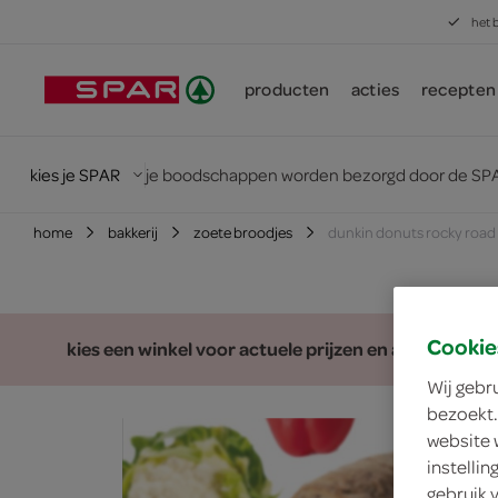
het 
producten
acties
recepten
kies je SPAR
je boodschappen worden bezorgd door de SPA
home
bakkerij
zoete broodjes
dunkin donuts rocky road
Cookie
kies een winkel voor actuele prijzen en assortiment
Wij gebr
bezoekt.
website 
instelli
gebruik 