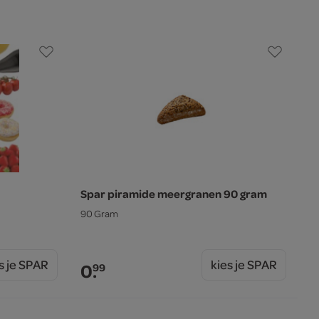
Spar piramide meergranen 90 gram
90 Gram
s je SPAR
kies je SPAR
0.
99