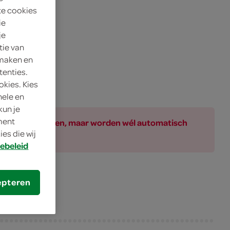
te cookies
ie
je
tie van
 maken en
tenties.
okies. Kies
nele en
kun je
oment
ar bij de producten, maar worden wél automatisch
es die wij
ebeleid
epteren