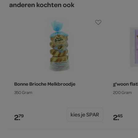
anderen kochten ook
Bonne Brioche Melkbroodje
g'woon fla
350 Gram
200 Gram
kies je SPAR
2.
2.
79
45