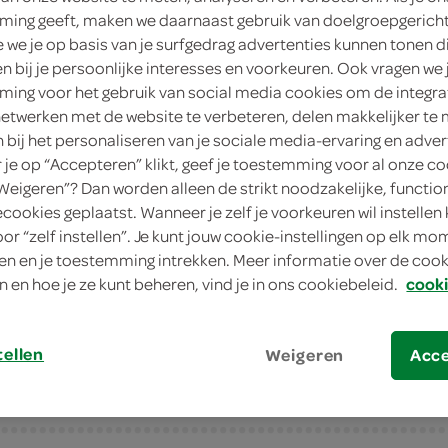
ing geeft, maken we daarnaast gebruik van doelgroepgerich
3
.
we je op basis van je surfgedrag advertenties kunnen tonen d
99
en bij je persoonlijke interesses en voorkeuren. Ook vragen we 
ing voor het gebruik van social media cookies om de integra
2 Stuks
netwerken met de website te verbeteren, delen makkelijker te
n bij het personaliseren van je sociale media-ervaring en adver
in winkelmand
je op “Accepteren” klikt, geef je toestemming voor al onze co
“Weigeren”? Dan worden alleen de strikt noodzakelijke, functio
ecookies geplaatst. Wanneer je zelf je voorkeuren wil instellen 
oor “zelf instellen”. Je kunt jouw cookie-instellingen op elk m
Let op: aanbiedingen zijn niet zichtba
n en je toestemming intrekken. Meer informatie over de cooki
verwerkt in de winkelmand.
n en hoe je ze kunt beheren, vind je in ons cookiebeleid.
cooki
tellen
Weigeren
Acc