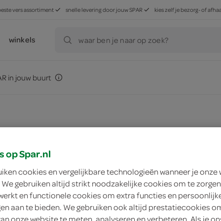
beste vers assortiment
snelle levering door jouw SPAR
kies zelf je bezorg- of af
winkels
waar ben je naar op zoek?
R in jouw buurt
s op Spar.nl
zoek winkel
uiken cookies en vergelijkbare technologieën wanneer je onze
 We gebruiken altijd strikt noodzakelijke cookies om te zorgen
Dunkin Donuts Roc
werkt en functionele cookies om extra functies en persoonlijk
ngen aan te bieden. We gebruiken ook altijd prestatiecookies o
Dunkin Donuts
van onze website te meten, analyseren en verbeteren. Als je on