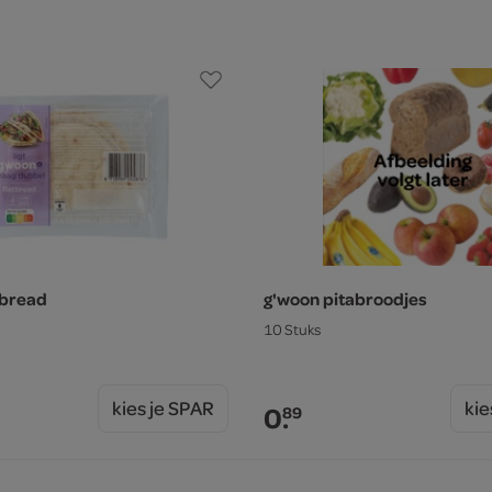
tbread
g'woon pitabroodjes
10 Stuks
kies je SPAR
kie
0.
89