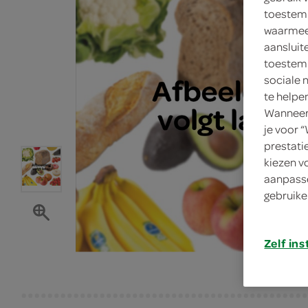
toestemm
waarmee 
aansluit
toestemm
sociale 
te helpe
Wanneer 
je voor 
prestati
kiezen v
aanpasse
gebruike
Zelf ins