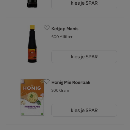
kies je SPAR
4.
69
Ketjap Manis
600 Milliliter
kies je SPAR
4.
39
Honig Mie Roerbak
300 Gram
kies je SPAR
2.
15