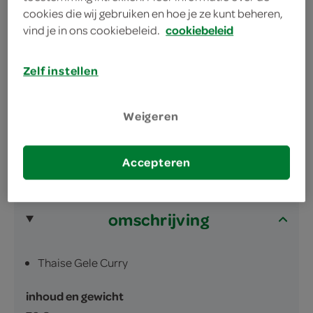
deze gele curry is van begin tot eind
cookies die wij gebruiken en hoe je ze kunt beheren,
vind je in ons cookiebeleid.
cookiebeleid
geproduceerd in Thailand
voor een mild kruidige roerbakschotel of een
Zelf instellen
oosterse soep
makkelijk in het gebruik
Weigeren
Accepteren
omschrijving
Thaise Gele Curry
inhoud en gewicht