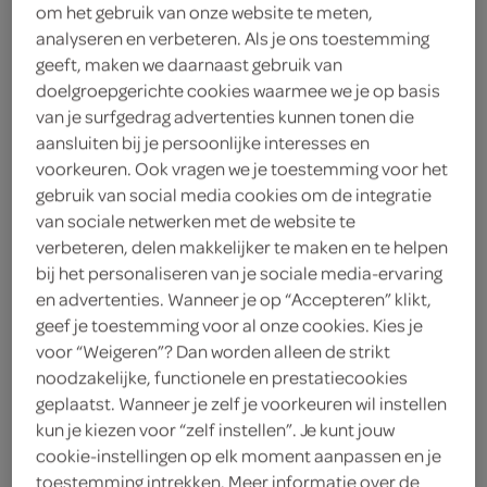
om het gebruik van onze website te meten,
curry
analyseren en verbeteren. Als je ons toestemming
geeft, maken we daarnaast gebruik van
doelgroepgerichte cookies waarmee we je op basis
Fairtrade Original
van je surfgedrag advertenties kunnen tonen die
2
.
aansluiten bij je persoonlijke interesses en
69
voorkeuren. Ook vragen we je toestemming voor het
gebruik van social media cookies om de integratie
70 Gram
van sociale netwerken met de website te
verbeteren, delen makkelijker te maken en te helpen
bij het personaliseren van je sociale media-ervaring
Let op: aanbiedingen zijn niet zichtbaar bij de
en advertenties. Wanneer je op “Accepteren” klikt,
producten, maar worden wél automatisch
geef je toestemming voor al onze cookies. Kies je
voor “Weigeren”? Dan worden alleen de strikt
verwerkt in de winkelmand.
noodzakelijke, functionele en prestatiecookies
geplaatst. Wanneer je zelf je voorkeuren wil instellen
kun je kiezen voor “zelf instellen”. Je kunt jouw
kant-en-klaar met falafel en hummus, een makkelijke
cookie-instellingen op elk moment aanpassen en je
wrap voor onderweg
toestemming intrekken. Meer informatie over de