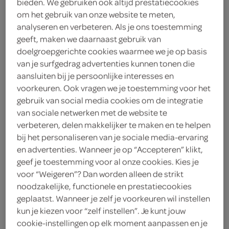
bieden. We gebruiken ook altijd prestatiecookies
2
.
om het gebruik van onze website te meten,
29
analyseren en verbeteren. Als je ons toestemming
geeft, maken we daarnaast gebruik van
1 Liter
doelgroepgerichte cookies waarmee we je op basis
van je surfgedrag advertenties kunnen tonen die
aansluiten bij je persoonlijke interesses en
Let op: aanbiedingen zijn niet zichtbaar bij de
voorkeuren. Ook vragen we je toestemming voor het
producten, maar worden wél automatisch
gebruik van social media cookies om de integratie
verwerkt in de winkelmand.
van sociale netwerken met de website te
verbeteren, delen makkelijker te maken en te helpen
bij het personaliseren van je sociale media-ervaring
en advertenties. Wanneer je op “Accepteren” klikt,
zoet frisse sinaasappelbubbels die elke borrel of
geef je toestemming voor al onze cookies. Kies je
pauze wat zonniger maken
voor “Weigeren”? Dan worden alleen de strikt
Natuurlijke aroma's, geen kleurstoffen
noodzakelijke, functionele en prestatiecookies
geplaatst. Wanneer je zelf je voorkeuren wil instellen
Frisse sinaasappelsmaak
kun je kiezen voor “zelf instellen”. Je kunt jouw
Ijskoud het lekkerste
cookie-instellingen op elk moment aanpassen en je