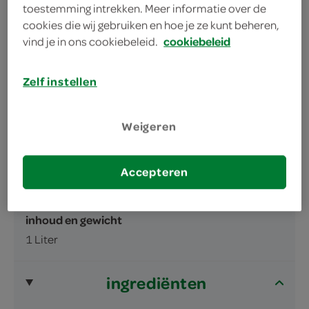
toestemming intrekken. Meer informatie over de
cookies die wij gebruiken en hoe je ze kunt beheren,
vind je in ons cookiebeleid.
cookiebeleid
Zelf instellen
omschrijving
Weigeren
Frisdrank met sinaasappelsap, met suiker
en zoetstoffen.
Accepteren
Bevat een bron van fenylalanine.
inhoud en gewicht
1 Liter
ingrediënten