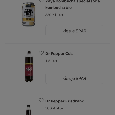
Yaya Kombucha special soda
kombucha bio
330 Milliliter
kies je SPAR
2.
79
Dr Pepper Cola
1.5 Liter
kies je SPAR
3.
19
Dr Pepper Frisdrank
500 Milliliter