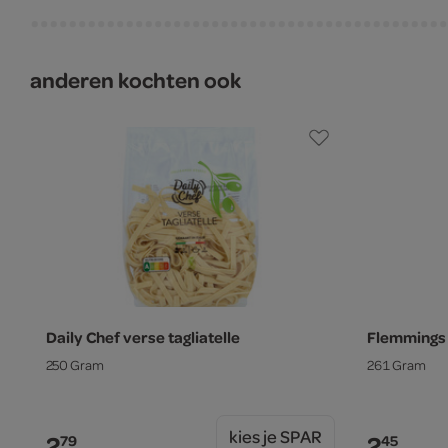
anderen kochten ook
Daily Chef verse tagliatelle
Flemmings
250 Gram
261 Gram
kies je SPAR
2.
2.
79
45