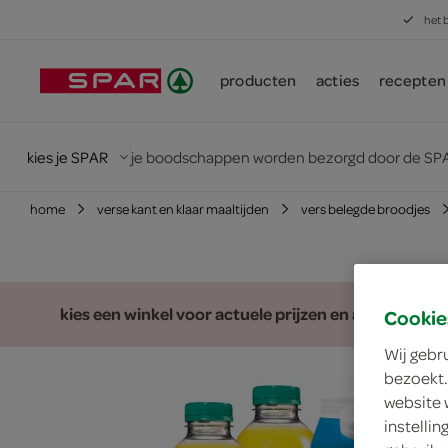
het 
producten
acties
recepten
kies je SPAR
je boodschappen worden bezorgd door de SPA
home
verse kant en klaar maaltijden
vers belegde broodjes
kies een winkel voor actuele prijzen en assortiment
Cookie
Wij gebr
bezoekt.
website 
instelli