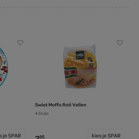
Swiet Moffo Roti Vellen
4 Stuks
s je SPAR
kies je SPAR
2.
95