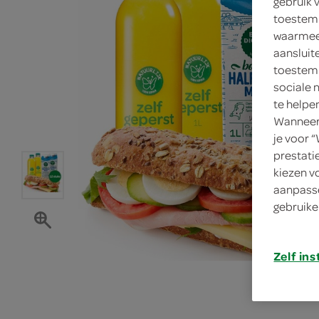
gebruik 
toestemm
waarmee 
aansluit
toestemm
sociale 
te helpe
Wanneer 
je voor 
prestati
kiezen v
aanpasse
gebruike
Zelf ins