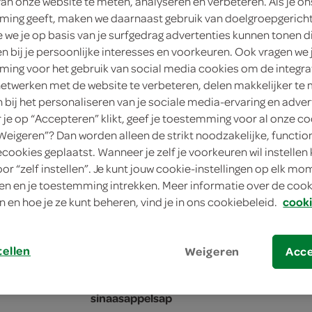
personen
van onze website te meten, analyseren en verbeteren. Als je on
ing geeft, maken we daarnaast gebruik van doelgroepgerich
we je op basis van je surfgedrag advertenties kunnen tonen d
FoodClub
en bij je persoonlijke interesses en voorkeuren. Ook vragen we 
62
.-
ing voor het gebruik van social media cookies om de integra
netwerken met de website te verbeteren, delen makkelijker te
n bij het personaliseren van je sociale media-ervaring en adver
1 Stuks
je op “Accepteren” klikt, geef je toestemming voor al onze co
“Weigeren”? Dan worden alleen de strikt noodzakelijke, functio
in winkelmand
ecookies geplaatst. Wanneer je zelf je voorkeuren wil instellen 
oor “zelf instellen”. Je kunt jouw cookie-instellingen op elk m
n en je toestemming intrekken. Meer informatie over de cooki
n en hoe je ze kunt beheren, vind je in ons cookiebeleid.
cooki
Let op: aanbiedingen zijn niet zichtba
verwerkt in de winkelmand.
tellen
Weigeren
Acc
12 Belegde broodjes (zoals kaas, gezond, en
sinaasappelsap