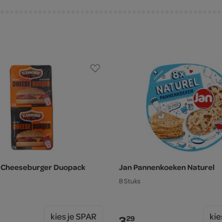
 Cheeseburger Duopack
Jan Pannenkoeken Naturel
8 Stuks
kies je SPAR
kie
3.
29