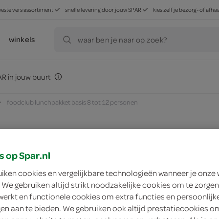
beste vers assortiment
snelle levering door jouw SPAR
kies zelf je bezorg- of af
winkels
waar ben je naar op zoek?
R in jouw buurt
foodclub lunchpakket basis 8 tot 12 personen
zoek winkel
s op Spar.nl
uiken cookies en vergelijkbare technologieën wanneer je onze
 We gebruiken altijd strikt noodzakelijke cookies om te zorgen
FoodClub lunchpakk
werkt en functionele cookies om extra functies en persoonlijk
ngen aan te bieden. We gebruiken ook altijd prestatiecookies o