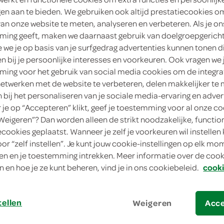
ngen aan te bieden. We gebruiken ook altijd prestatiecookies o
4
.
75
van onze website te meten, analyseren en verbeteren. Als je on
ing geeft, maken we daarnaast gebruik van doelgroepgerich
we je op basis van je surfgedrag advertenties kunnen tonen d
1 Stuks
en bij je persoonlijke interesses en voorkeuren. Ook vragen we 
ing voor het gebruik van social media cookies om de integra
in winkelmand
netwerken met de website te verbeteren, delen makkelijker te
n bij het personaliseren van je sociale media-ervaring en adver
je op “Accepteren” klikt, geef je toestemming voor al onze co
Let op: aanbiedingen zijn niet zichtba
“Weigeren”? Dan worden alleen de strikt noodzakelijke, functio
ecookies geplaatst. Wanneer je zelf je voorkeuren wil instellen 
verwerkt in de winkelmand.
oor “zelf instellen”. Je kunt jouw cookie-instellingen op elk m
n en je toestemming intrekken. Meer informatie over de cooki
n en hoe je ze kunt beheren, vind je in ons cookiebeleid.
cooki
rijk aan granen met romige brie als luxe b
snelle maaltijd of smakelijke snack van S
tellen
Rijk aan granen en smaak
Weigeren
Acc
Luxe briebeleg inbegrepen