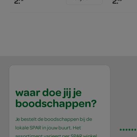
2.
2.
waar doe jij je
boodschappen?
Je bestelt de boodschappen bij de
lokale SPAR in jouw buurt. Het
assortiment varieert per SPAR winkel,