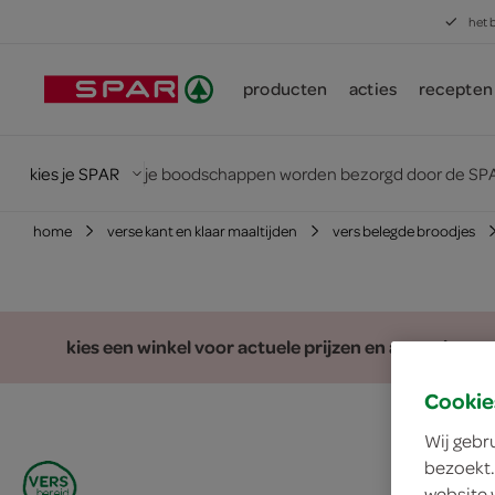
het 
producten
acties
recepten
kies je SPAR
je boodschappen worden bezorgd door de SPA
home
verse kant en klaar maaltijden
vers belegde broodjes
kies een winkel voor actuele prijzen en assortiment
Cookie
Wij gebr
bezoekt.
website 