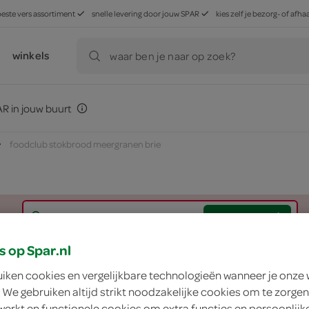
beste vers assortiment
snelle levering door jouw SPAR
kies zelf je bezorg- of af
winkels
waar ben je naar op zoek?
R in jouw buurt
foodclub stokbrood meergranen brie
zoek winkel
s op Spar.nl
FoodClub stokbroo
uiken cookies en vergelijkbare technologieën wanneer je onze
 We gebruiken altijd strikt noodzakelijke cookies om te zorgen
FoodClub
werkt en functionele cookies om extra functies en persoonlijk