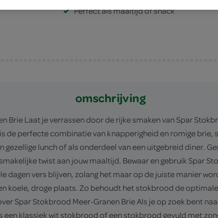
Perfect als maaltijd of snack
omschrijving
 Brie Laat je verrassen door de rijke smaken van Spar Stokbr
is de perfecte combinatie van knapperigheid en romige brie,
en gezellige lunch of als onderdeel van een uitgebreid diner. G
n smakelijke twist aan jouw maaltijd. Bewaar en gebruik Spar 
 dagen vers blijven, zolang het maar op de juiste manier word
 koele, droge plaats. Zo behoudt het stokbrood de optimale 
 over Spar Stokbrood Meer-Granen Brie Als je op zoek bent naar
ns een klassiek wit stokbrood of een stokbrood gevuld met 