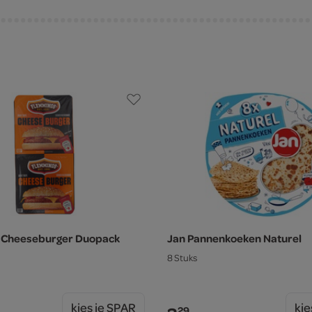
 Cheeseburger Duopack
Jan Pannenkoeken Naturel
8 Stuks
kies je SPAR
kie
29