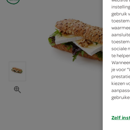
instelli
gebruik 
toestemm
waarmee 
aansluit
toestemm
sociale 
te helpe
Wanneer 
je voor 
prestati
kiezen v
aanpasse
gebruike
Zelf ins