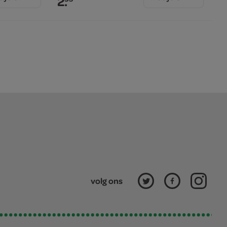
2.
volg ons