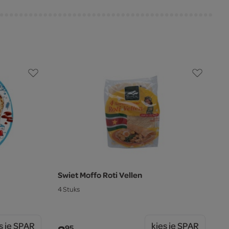
Swiet Moffo Roti Vellen
4 Stuks
s je SPAR
kies je SPAR
95