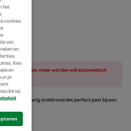
m het
s
te cookies
ie
je
tie van
 maken en
tenties.
okies. Kies
ar bij de producten, maar worden wél automatisch
nele en
kun je
oment
es die wij
ebeleid
eleg, een knapperig stokbrood dat perfect past bij een
PAR
epteren