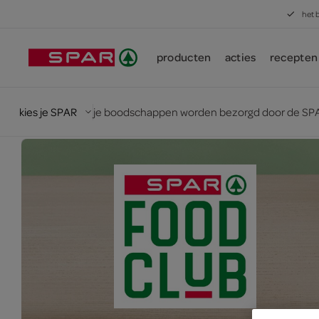
het 
producten
acties
recepten
kies je SPAR
je boodschappen worden bezorgd door de SPA