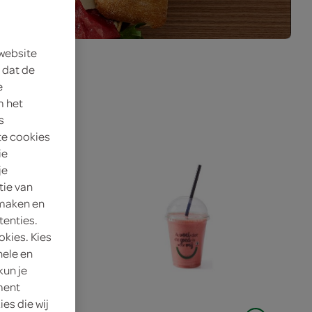
 website
 dat de
e
m het
s
te cookies
ie
je
tie van
 maken en
tenties.
okies. Kies
nele en
kun je
oment
es die wij