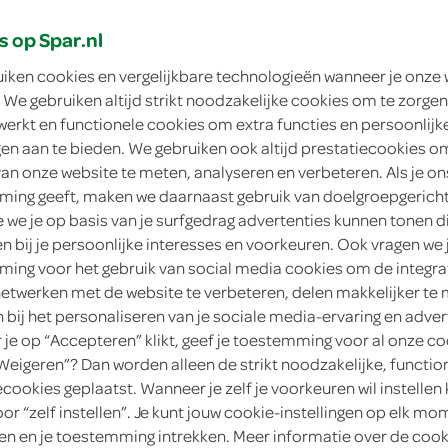
zoek mijn SPAR
s op Spar.nl
uiken cookies en vergelijkbare technologieën wanneer je onze
 We gebruiken altijd strikt noodzakelijke cookies om te zorgen
werkt en functionele cookies om extra functies en persoonlijk
ngen aan te bieden. We gebruiken ook altijd prestatiecookies o
van onze website te meten, analyseren en verbeteren. Als je on
ing geeft, maken we daarnaast gebruik van doelgroepgerich
we je op basis van je surfgedrag advertenties kunnen tonen d
en bij je persoonlijke interesses en voorkeuren. Ook vragen we 
ing voor het gebruik van social media cookies om de integra
netwerken met de website te verbeteren, delen makkelijker te
n bij het personaliseren van je sociale media-ervaring en adver
je op “Accepteren” klikt, geef je toestemming voor al onze co
“Weigeren”? Dan worden alleen de strikt noodzakelijke, functio
ecookies geplaatst. Wanneer je zelf je voorkeuren wil instellen 
oor “zelf instellen”. Je kunt jouw cookie-instellingen op elk m
n en je toestemming intrekken. Meer informatie over de cooki