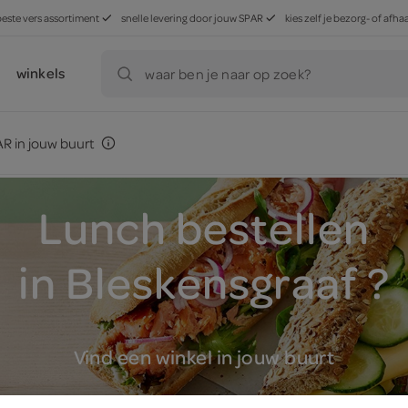
beste vers assortiment
snelle levering door jouw SPAR
kies zelf je bezorg- of af
winkels
waar ben je naar op zoek?
R in jouw buurt
Lunch bestellen
in Bleskensgraaf ?
Vind een winkel in jouw buurt