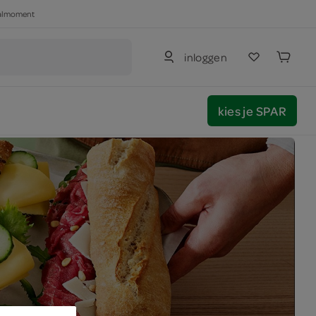
haalmoment
inloggen
kies je SPAR