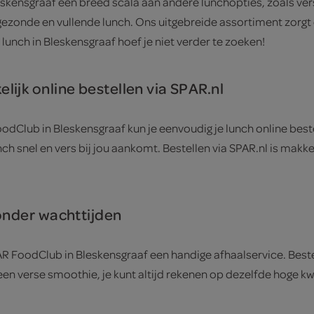
eskensgraaf een breed scala aan andere lunchopties, zoals ve
ezonde en vullende lunch. Ons uitgebreide assortiment zorgt er
 lunch in Bleskensgraaf hoef je niet verder te zoeken!
ijk online bestellen via SPAR.nl
Club in Bleskensgraaf kun je eenvoudig je lunch online bestel
h snel en vers bij jou aankomt. Bestellen via SPAR.nl is makkel
zonder wachttijden
AR FoodClub in Bleskensgraaf een handige afhaalservice. Best
een verse smoothie, je kunt altijd rekenen op dezelfde hoge kwa