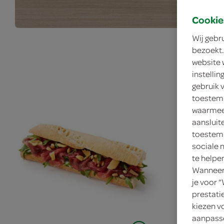
Cookie
Wij gebr
bezoekt.
website 
instelli
gebruik 
toestemm
waarmee 
aansluit
toestemm
sociale 
te helpe
Wanneer 
je voor 
prestati
kiezen v
aanpasse