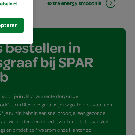
ap
extra energy smoothie
ebeleid
epteren
 bestellen in
graaf bij SPAR
ub
f woon je in dit charmante dorp in de
dClub in Bleskensgraaf is jouw go-to plek voor een
Of je nu zin hebt in een snel broodje, een gezonde
rap, wij bieden een breed assortiment dat aansluit
ngs en ontdek zelf waarom onze klanten zo