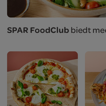
SPAR FoodClub
biedt mee