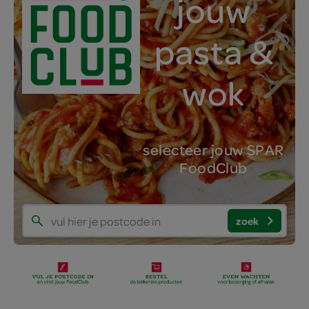
jouw
pasta &
wok
selecteer jouw SPAR
FoodClub
zoek