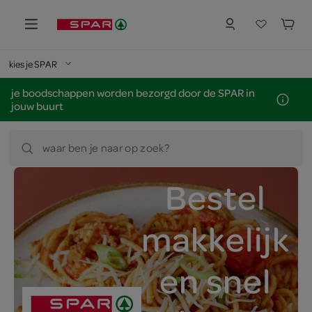
kies je SPAR
je boodschappen worden bezorgd door de SPAR in
jouw buurt
waar ben je naar op zoek?
Bestel
makkelijk
en snel