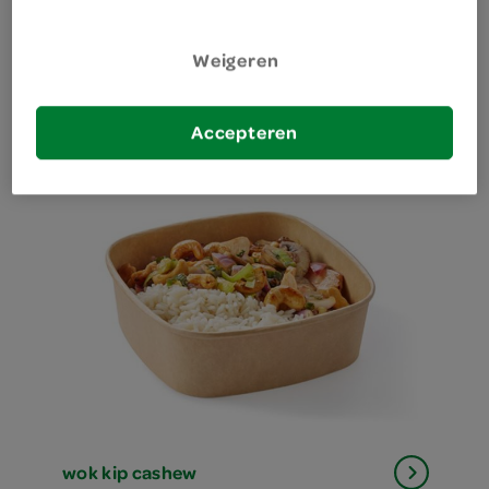
Weigeren
spaghetti carbonara
Accepteren
wok kip cashew