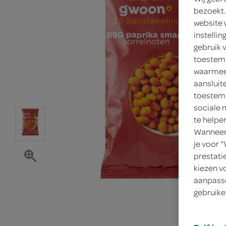
bezoekt.
website 
instelli
gebruik 
toestemm
waarmee 
aansluit
toestemm
sociale 
te helpe
Wanneer 
je voor 
prestati
kiezen v
aanpasse
gebruike