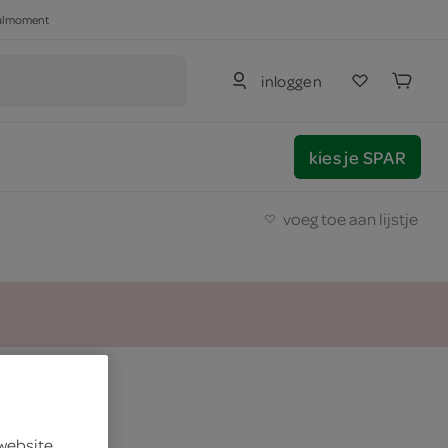
haalmoment
inloggen
kies je SPAR
voeg toe aan lijstje
n
 website