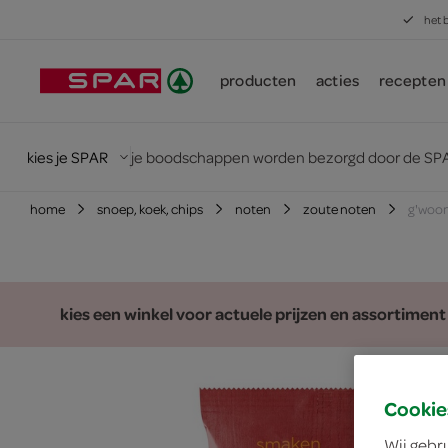
het 
producten
acties
recepten
kies je SPAR
je boodschappen worden bezorgd door de SPA
home
snoep, koek, chips
noten
zoute noten
g'woon
kies een winkel voor actuele prijzen en assortiment
Cookie
Wij gebr