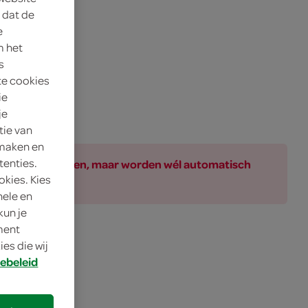
 dat de
e
m het
s
te cookies
ie
je
tie van
 maken en
tenties.
ar bij de producten, maar worden wél automatisch
okies. Kies
nele en
kun je
oment
es die wij
ebeleid