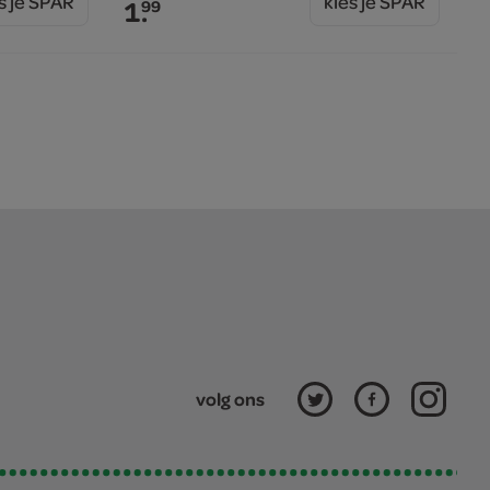
s je SPAR
kies je SPAR
1.
99
volg ons