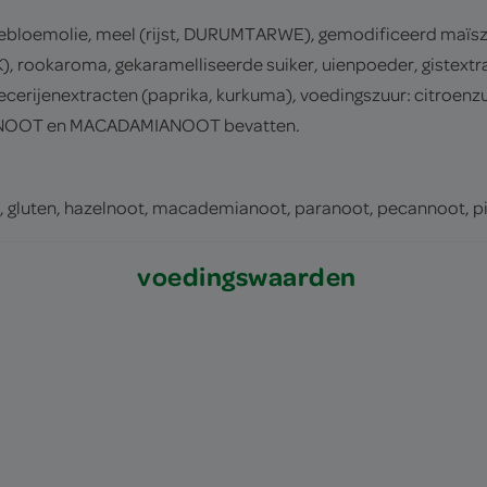
bloemolie, meel (rijst, DURUMTARWE), gemodificeerd maïszetm
 rookaroma, gekaramelliseerde suiker, uienpoeder, gistextra
specerijenextracten (paprika, kurkuma), voedingszuur: cit
OOT en MACADAMIANOOT bevatten.
t, gluten, hazelnoot, macademianoot, paranoot, pecannoot, p
voedingswaarden