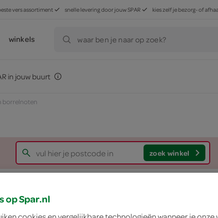
beste vers assortiment
snelle levering door jouw SPAR
kies zelf je bezorg- of af
winkels
waar ben je naar op zoek?
R in jouw buurt
 borrelnoten
zoek winkel
g'woon borrelnote
s op Spar.nl
g'woon
uiken cookies en vergelijkbare technologieën wanneer je onze