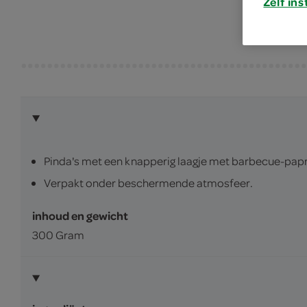
Zelf ins
Pinda's met een knapperig laagje met barbecue-pa
Verpakt onder beschermende atmosfeer.
inhoud en gewicht
300 Gram