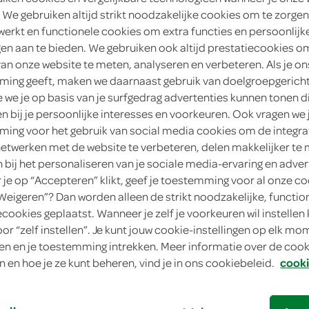
 We gebruiken altijd strikt noodzakelijke cookies om te zorgen
1
.
75
werkt en functionele cookies om extra functies en persoonlijk
ngen aan te bieden. We gebruiken ook altijd prestatiecookies o
van onze website te meten, analyseren en verbeteren. Als je on
300 Gram
ing geeft, maken we daarnaast gebruik van doelgroepgerich
we je op basis van je surfgedrag advertenties kunnen tonen d
in winkelmand
en bij je persoonlijke interesses en voorkeuren. Ook vragen we 
ing voor het gebruik van social media cookies om de integra
netwerken met de website te verbeteren, delen makkelijker te
n bij het personaliseren van je sociale media-ervaring en adver
Let op: aanbiedingen zijn niet zichtba
je op “Accepteren” klikt, geef je toestemming voor al onze co
verwerkt in de winkelmand.
“Weigeren”? Dan worden alleen de strikt noodzakelijke, functio
ecookies geplaatst. Wanneer je zelf je voorkeuren wil instellen 
oor “zelf instellen”. Je kunt jouw cookie-instellingen op elk m
gewoon zo lekker
n en je toestemming intrekken. Meer informatie over de cooki
lekker bij de borrel!
n en hoe je ze kunt beheren, vind je in ons cookiebeleid.
cooki
aanstekelijk lekker
koel en droog bewaren