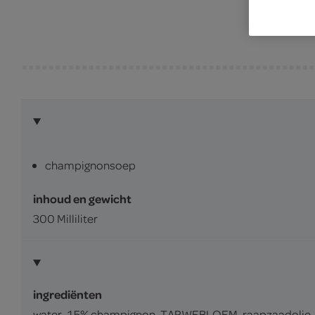
champignonsoep
inhoud en gewicht
300 Milliliter
ingrediënten
water, 15% champignon, TARWEBLOEM, raapzaadolie, ge