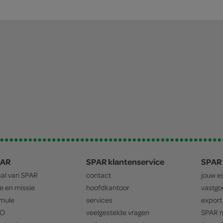
PAR
SPAR klantenservice
SPAR 
aal van
SPAR
contact
jouw e
ie en missie
hoofdkantoor
vastg
mule
services
export
O
veelgestelde vragen
SPAR
m