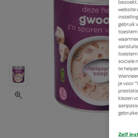
bezoekt.
website 
instelli
gebruik 
toestemm
waarmee 
aansluit
toestemm
sociale 
te helpe
Wanneer 
je voor 
prestati
kiezen v
aanpasse
gebruike
Zelf ins