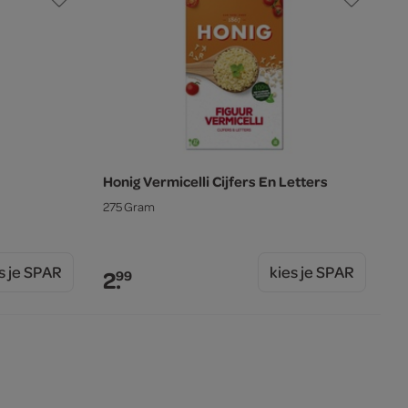
Honig Vermicelli Cijfers En Letters
275 Gram
s je SPAR
kies je SPAR
2.
99