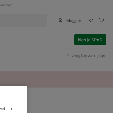
haalmoment
inloggen
kies je SPAR
voeg toe aan lijstje
nsoep
 website