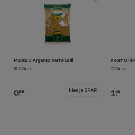
Monte D Argento Vermicelli
Knorr Drin
500 Gram
20 Gram
kies je SPAR
0.
1.
99
55