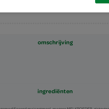
omschrijving
ingrediënten
modificeerd maiszetmeel, magere MELKPOEDER, gistextract, z