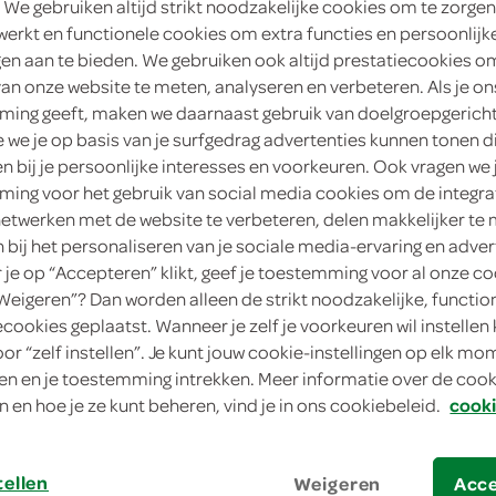
 We gebruiken altijd strikt noodzakelijke cookies om te zorgen
werkt en functionele cookies om extra functies en persoonlijk
1
.
15
ngen aan te bieden. We gebruiken ook altijd prestatiecookies o
van onze website te meten, analyseren en verbeteren. Als je on
300 Milliliter
ing geeft, maken we daarnaast gebruik van doelgroepgerich
we je op basis van je surfgedrag advertenties kunnen tonen d
en bij je persoonlijke interesses en voorkeuren. Ook vragen we 
in winkelmand
ing voor het gebruik van social media cookies om de integra
netwerken met de website te verbeteren, delen makkelijker te
n bij het personaliseren van je sociale media-ervaring en adver
Let op: aanbiedingen zijn niet zichtba
je op “Accepteren” klikt, geef je toestemming voor al onze co
verwerkt in de winkelmand.
“Weigeren”? Dan worden alleen de strikt noodzakelijke, functio
ecookies geplaatst. Wanneer je zelf je voorkeuren wil instellen 
oor “zelf instellen”. Je kunt jouw cookie-instellingen op elk m
deze heeft gwoon z'n sporen verdiend
n en je toestemming intrekken. Meer informatie over de cooki
n en hoe je ze kunt beheren, vind je in ons cookiebeleid.
cooki
vegetarisch
1 portie
tellen
Weigeren
Acc
lekker als voorgerecht of tussendoor