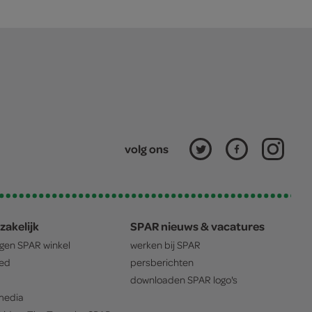
volg ons
zakelijk
SPAR nieuws & vacatures
igen
SPAR
winkel
werken bij
SPAR
oed
persberichten
downloaden
SPAR
logo's
edia