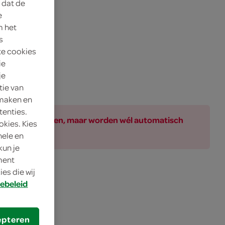
 dat de
e
m het
s
te cookies
ie
je
tie van
 maken en
tenties.
ar bij de producten, maar worden wél automatisch
okies. Kies
nele en
kun je
oment
es die wij
ebeleid
epteren