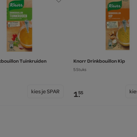
kbouillon Tuinkruiden
Knorr Drinkbouillon Kip
5 Stuks
kies je SPAR
kie
1.
55