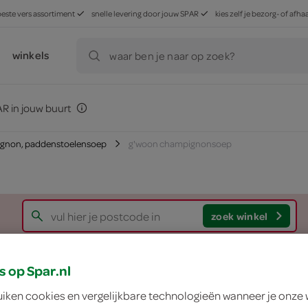
beste vers assortiment
snelle levering door jouw SPAR
kies zelf je bezorg- of af
winkels
waar ben je naar op zoek?
R in jouw buurt
gnon, paddenstoelensoep
g'woon champignonsoep
zoek winkel
g'woon champigno
s op Spar.nl
uiken cookies en vergelijkbare technologieën wanneer je onze
g'woon