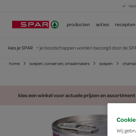
het 
producten
acties
recepten
kies je SPAR
je boodschappen worden bezorgd door de SPA
home
soepen, conserven, smaakmakers
soepen
champi
kies een winkel voor actuele prijzen en assortiment
Cookie
Wij gebr