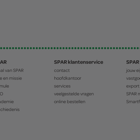
PAR
SPAR klantenservice
SPAR 
aal van
SPAR
contact
jouw e
ie en missie
hoofdkantoor
vastg
mule
services
export
O
veelgestelde vragen
SPAR
m
ademie
online bestellen
Smartf
chiedenis