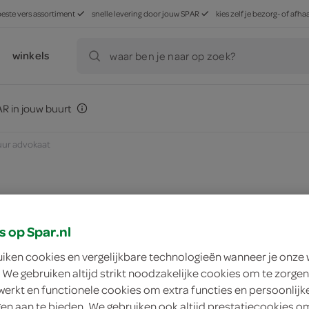
beste vers assortiment
snelle levering door jouw SPAR
kies zelf je bezorg- of af
winkels
waar ben je naar op zoek?
R in jouw buurt
uur advokaat
zoek winkel
s op Spar.nl
uiken cookies en vergelijkbare technologieën wanneer je onze
g'woon chocolade p
 We gebruiken altijd strikt noodzakelijke cookies om te zorgen
werkt en functionele cookies om extra functies en persoonlijk
g'woon
ngen aan te bieden. We gebruiken ook altijd prestatiecookies o