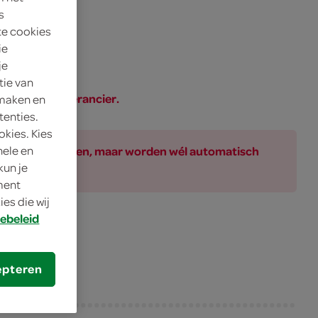
s
te cookies
ie
je
tie van
SPAR of de leverancier.
 maken en
tenties.
okies. Kies
ar bij de producten, maar worden wél automatisch
nele en
kun je
oment
es die wij
ebeleid
epteren