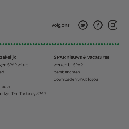
volg ons
zakelijk
SPAR nieuws & vacatures
igen
SPAR
winkel
werken bij
SPAR
oed
persberichten
downloaden
SPAR
logo's
edia
ridge: The Taste by
SPAR