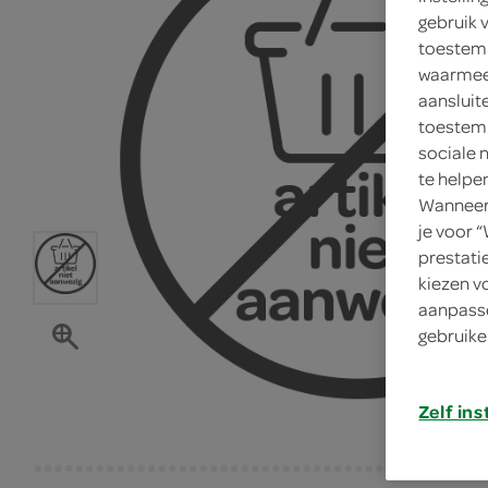
gebruik 
toestemm
waarmee 
aansluit
toestemm
sociale 
te helpe
Wanneer 
je voor 
prestati
kiezen v
aanpasse
gebruike
Zelf ins