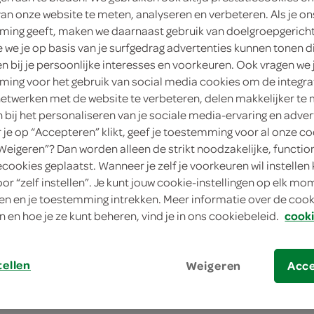
van onze website te meten, analyseren en verbeteren. Als je on
3
.
99
ing geeft, maken we daarnaast gebruik van doelgroepgerich
we je op basis van je surfgedrag advertenties kunnen tonen d
en bij je persoonlijke interesses en voorkeuren. Ook vragen we 
200 Gram
ing voor het gebruik van social media cookies om de integra
Dit product is niet meer leverbaar vanuit 
netwerken met de website te verbeteren, delen makkelijker te
n bij het personaliseren van je sociale media-ervaring en adver
je op “Accepteren” klikt, geef je toestemming voor al onze co
Let op: aanbiedingen zijn niet zichtba
“Weigeren”? Dan worden alleen de strikt noodzakelijke, functio
ecookies geplaatst. Wanneer je zelf je voorkeuren wil instellen 
verwerkt in de winkelmand.
oor “zelf instellen”. Je kunt jouw cookie-instellingen op elk m
n en je toestemming intrekken. Meer informatie over de cooki
n en hoe je ze kunt beheren, vind je in ons cookiebeleid.
cooki
tellen
Weigeren
Acc