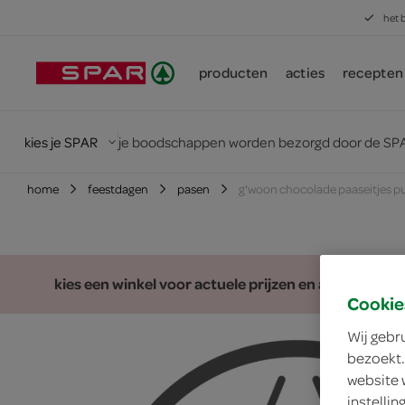
het 
producten
acties
recepten
kies je SPAR
je boodschappen worden bezorgd door de SPA
home
feestdagen
pasen
g'woon chocolade paaseitjes p
kies een winkel voor actuele prijzen en assortiment
Cookie
Wij gebr
bezoekt.
website 
instelli