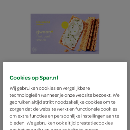
Cookies op Spar.nl
Wij gebruiken cookies en vergelijkbare
technologieën wanneer je onze website bezoekt. We
gebruiken altijd strikt noodzakelijke cookies om te
g'woon knäckebröd
zorgen dat de website werkt en functionele cookies
om extra functies en persoonlijke instellingen aan te
bieden. We gebruiken ook altijd prestatiecookies
sesam
om het gebruik van onze website te meten,