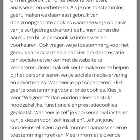
analyseren en verbeteren. Als je ons toestemming
g'woon
geeft, maken we daarnaast gebruik van
doelgroepgerichte cookies waarmee we je op basis
1
.
49
van je surfgedrag advertenties kunnen tonen die
aansluiten bij je persoonlijke interesses en
voorkeuren. Ook vragen we je toestemming voor het
375 Gram
gebruik van social media cookies om de integratie
van sociale netwerken met de website te
verbeteren, delen makkelijker te maken en te helpen
Let op: aanbiedingen zijn niet zichtbaar bij de
bij het personaliseren van je sociale media-ervaring
producten, maar worden wél automatisch
en advertenties. Wanneer je op “Accepteren” klikt,
verwerkt in de winkelmand.
geef je toestemming voor al onze cookies. Kies je
voor “Weigeren”? Dan worden alleen de strikt
noodzakelijke, functionele en prestatiecookies
een goede en lichte start van de dag, of g’woon lekker
geplaatst. Wanneer je zelf je voorkeuren wil instellen
tussendoor
kun je kiezen voor “zelf instellen”. Je kunt jouw
cookie-instellingen op elk moment aanpassen en je
g'woon overheerlijk knäckebröd
toestemming intrekken. Meer informatie over de