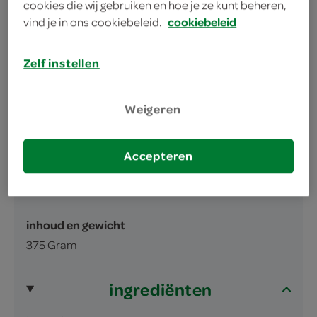
bestrooid met sesamzaadjes
cookies die wij gebruiken en hoe je ze kunt beheren,
vind je in ons cookiebeleid.
cookiebeleid
flink veel smaak!
Zelf instellen
Weigeren
omschrijving
Accepteren
Knäckebröd met sesamzaad
inhoud en gewicht
375 Gram
ingrediënten