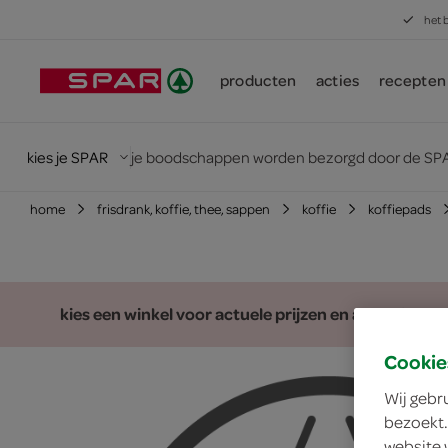
het 
producten
acties
recepten
kies je SPAR
je boodschappen worden bezorgd door de SPA
home
frisdrank, koffie, thee, sappen
koffie
koffiepads
kies een winkel voor actuele prijzen en assortiment
Cookie
Wij gebr
bezoekt.
website 