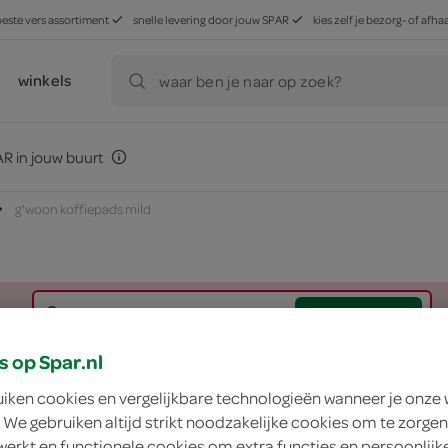
beste vers assortiment
snelle levering door jouw SPAR
kies zelf je bezorg- of af
winkels
waar ben je naar op zoek?
R in jouw buurt
g'woon koffiepads mild
zoek winkel
s op Spar.nl
g'woon koffiepads 
uiken cookies en vergelijkbare technologieën wanneer je onze
 We gebruiken altijd strikt noodzakelijke cookies om te zorgen
g'woon
werkt en functionele cookies om extra functies en persoonlijk