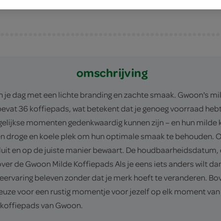
omschrijving
n je dag met een lichte branding en zachte smaak. Gwoon's mi
bevat 36 koffiepads, wat betekent dat je genoeg voorraad heb
lijkse momenten gedenkwaardig kunnen zijn – en hun milde ko
 droge en koele plek om hun optimale smaak te behouden. Oo
luit en op de juiste manier bewaart. De houdbaarheidsdatum, di
ver de Gwoon Milde Koffiepads Als je eens iets anders wilt d
ieervaring beleven zonder dat je merk hoeft te veranderen. Bov
 keuze voor een rustig momentje voor jezelf op elk moment van 
g koffiepads van Gwoon.