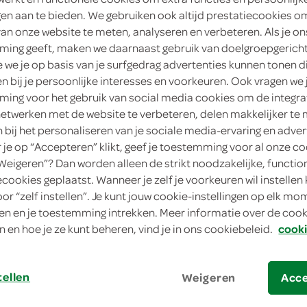
ngen aan te bieden. We gebruiken ook altijd prestatiecookies o
4
.
49
van onze website te meten, analyseren en verbeteren. Als je on
ing geeft, maken we daarnaast gebruik van doelgroepgerich
we je op basis van je surfgedrag advertenties kunnen tonen d
36 Stuks
en bij je persoonlijke interesses en voorkeuren. Ook vragen we 
Dit product is niet meer leverbaar vanuit 
ing voor het gebruik van social media cookies om de integra
netwerken met de website te verbeteren, delen makkelijker te
n bij het personaliseren van je sociale media-ervaring en adver
Let op: aanbiedingen zijn niet zichtba
je op “Accepteren” klikt, geef je toestemming voor al onze co
“Weigeren”? Dan worden alleen de strikt noodzakelijke, functio
verwerkt in de winkelmand.
ecookies geplaatst. Wanneer je zelf je voorkeuren wil instellen 
oor “zelf instellen”. Je kunt jouw cookie-instellingen op elk m
n en je toestemming intrekken. Meer informatie over de cooki
Ontdek Gwoon mildheid, elke ochtend we
n en hoe je ze kunt beheren, vind je in ons cookiebeleid.
cooki
Lichte branding voor jouw ochtend
Inhoud: 36 mild aromatische pads
tellen
Weigeren
Acc
Gwoon genieten in stazak gemak!