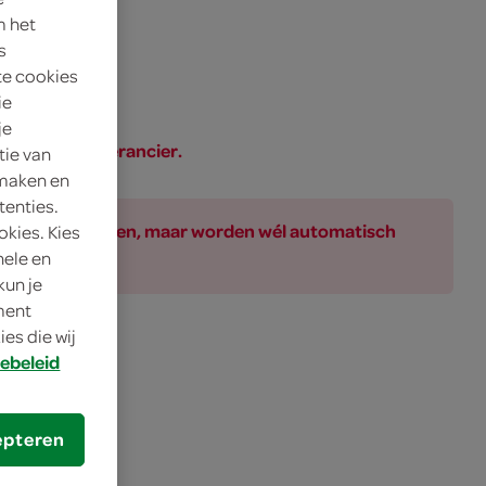
m het
s
te cookies
ie
je
SPAR of de leverancier.
tie van
 maken en
tenties.
ar bij de producten, maar worden wél automatisch
okies. Kies
nele en
kun je
oment
es die wij
er.
ebeleid
epteren