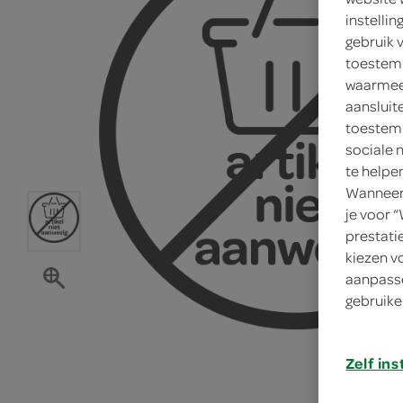
instelli
gebruik 
toestemm
waarmee 
aansluit
toestemm
sociale 
te helpe
Wanneer 
je voor 
prestati
kiezen v
aanpasse
gebruike
Zelf ins