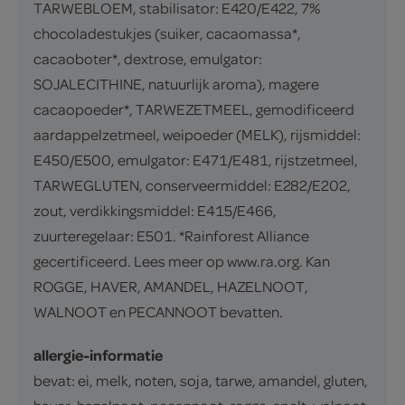
TARWEBLOEM, stabilisator: E420/E422, 7%
chocoladestukjes (suiker, cacaomassa*,
cacaoboter*, dextrose, emulgator:
SOJALECITHINE, natuurlijk aroma), magere
cacaopoeder*, TARWEZETMEEL, gemodificeerd
aardappelzetmeel, weipoeder (MELK), rijsmiddel:
E450/E500, emulgator: E471/E481, rijstzetmeel,
TARWEGLUTEN, conserveermiddel: E282/E202,
zout, verdikkingsmiddel: E415/E466,
zuurteregelaar: E501. *Rainforest Alliance
gecertificeerd. Lees meer op www.ra.org. Kan
ROGGE, HAVER, AMANDEL, HAZELNOOT,
WALNOOT en PECANNOOT bevatten.
allergie-informatie
bevat: ei, melk, noten, soja, tarwe, amandel, gluten,