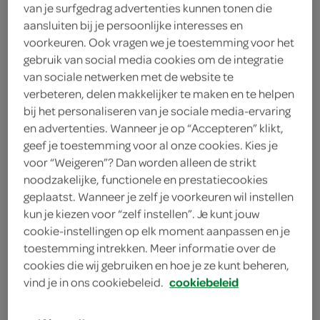
van je surfgedrag advertenties kunnen tonen die
aansluiten bij je persoonlijke interesses en
chocolade
voorkeuren. Ook vragen we je toestemming voor het
gebruik van social media cookies om de integratie
g'woon
van sociale netwerken met de website te
300 Gram
verbeteren, delen makkelijker te maken en te helpen
bij het personaliseren van je sociale media-ervaring
en advertenties. Wanneer je op “Accepteren” klikt,
Let op: aanbiedingen zijn niet zichtbaar bij de
geef je toestemming voor al onze cookies. Kies je
producten, maar worden wél automatisch
voor “Weigeren”? Dan worden alleen de strikt
noodzakelijke, functionele en prestatiecookies
verwerkt in de winkelmand.
geplaatst. Wanneer je zelf je voorkeuren wil instellen
kun je kiezen voor “zelf instellen”. Je kunt jouw
cookie-instellingen op elk moment aanpassen en je
daar trommel je g'woon iedereen voor op!
toestemming intrekken. Meer informatie over de
met chocoladesmaak
cookies die wij gebruiken en hoe je ze kunt beheren,
vind je in ons cookiebeleid.
cookiebeleid
heerlijk smeuïg
lekker voor bij de koffie of thee