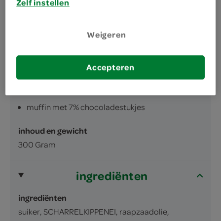
Zelf instellen
Weigeren
Accepteren
omschrijving
muffin met 7% chocoladestukjes
inhoud en gewicht
300 Gram
ingrediënten
ingrediënten
suiker, SCHARRELKIPPENEI, raapzaadolie,