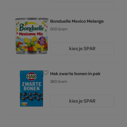
Bonduelle Mexico Melange
200 Gram
kies je SPAR
1.
89
Hak zwarte bonen in pak
380 Gram
kies je SPAR
1.
65