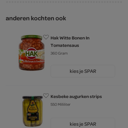
anderen kochten ook
Hak Witte Bonen In
Tomatensaus
360 Gram
kies je SPAR
2.
95
Kesbeke augurken strips
550 Milliliter
kies je SPAR
2.
69