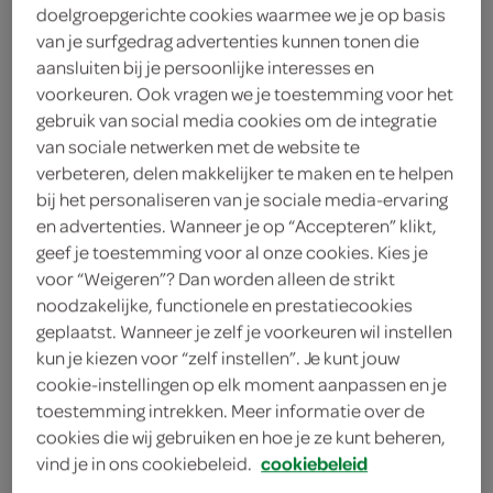
doelgroepgerichte cookies waarmee we je op basis
2
.
45
van je surfgedrag advertenties kunnen tonen die
aansluiten bij je persoonlijke interesses en
voorkeuren. Ook vragen we je toestemming voor het
280 Gram
gebruik van social media cookies om de integratie
van sociale netwerken met de website te
verbeteren, delen makkelijker te maken en te helpen
Let op: aanbiedingen zijn niet zichtbaar bij de
bij het personaliseren van je sociale media-ervaring
producten, maar worden wél automatisch
en advertenties. Wanneer je op “Accepteren” klikt,
verwerkt in de winkelmand.
geef je toestemming voor al onze cookies. Kies je
voor “Weigeren”? Dan worden alleen de strikt
noodzakelijke, functionele en prestatiecookies
geplaatst. Wanneer je zelf je voorkeuren wil instellen
kun je kiezen voor “zelf instellen”. Je kunt jouw
cookie-instellingen op elk moment aanpassen en je
toestemming intrekken. Meer informatie over de
cookies die wij gebruiken en hoe je ze kunt beheren,
omschrijving
vind je in ons cookiebeleid.
cookiebeleid