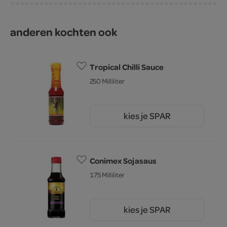
anderen kochten ook
Tropical Chilli Sauce
250 Milliliter
kies je SPAR
2.
75
Conimex Sojasaus
175 Milliliter
kies je SPAR
4.
69