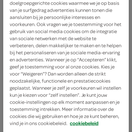
doelgroepgerichte cookies waarmee we je op basis
1
.
75
van je surfgedrag advertenties kunnen tonen die
aansluiten bij je persoonlijke interesses en
voorkeuren. Ook vragen we je toestemming voor het
400 Gram
gebruik van social media cookies om de integratie
van sociale netwerken met de website te
verbeteren, delen makkelijker te maken en te helpen
Let op: aanbiedingen zijn niet zichtbaar bij de
bij het personaliseren van je sociale media-ervaring
producten, maar worden wél automatisch
en advertenties. Wanneer je op “Accepteren” klikt,
verwerkt in de winkelmand.
geef je toestemming voor al onze cookies. Kies je
voor “Weigeren”? Dan worden alleen de strikt
noodzakelijke, functionele en prestatiecookies
geplaatst. Wanneer je zelf je voorkeuren wil instellen
kun je kiezen voor “zelf instellen”. Je kunt jouw
cookie-instellingen op elk moment aanpassen en je
toestemming intrekken. Meer informatie over de
cookies die wij gebruiken en hoe je ze kunt beheren,
omschrijving
vind je in ons cookiebeleid.
cookiebeleid