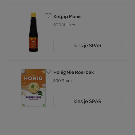
Ketjap Manis
600 Milliliter
kies je SPAR
4.
39
Honig Mie Roerbak
300 Gram
kies je SPAR
2.
15