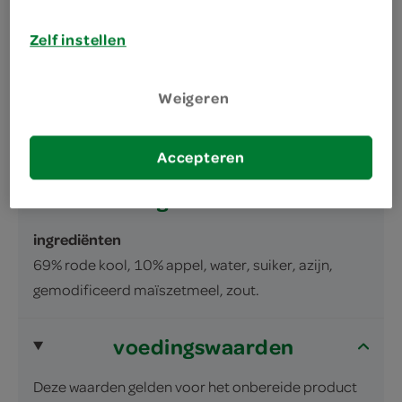
omschrijving
Zelf instellen
Rode kool met appel
Weigeren
inhoud en gewicht
340 Milliliter
Accepteren
ingrediënten
ingrediënten
69% rode kool, 10% appel, water, suiker, azijn,
gemodificeerd maïszetmeel, zout.
voedingswaarden
Deze waarden gelden voor het onbereide product