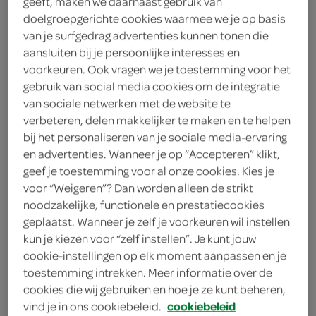
geeft, maken we daarnaast gebruik van
doelgroepgerichte cookies waarmee we je op basis
g'woon
van je surfgedrag advertenties kunnen tonen die
aansluiten bij je persoonlijke interesses en
0
.
39
voorkeuren. Ook vragen we je toestemming voor het
gebruik van social media cookies om de integratie
van sociale netwerken met de website te
340 Milliliter
verbeteren, delen makkelijker te maken en te helpen
bij het personaliseren van je sociale media-ervaring
en advertenties. Wanneer je op “Accepteren” klikt,
Let op: aanbiedingen zijn niet zichtbaar bij de
geef je toestemming voor al onze cookies. Kies je
producten, maar worden wél automatisch
voor “Weigeren”? Dan worden alleen de strikt
verwerkt in de winkelmand.
noodzakelijke, functionele en prestatiecookies
geplaatst. Wanneer je zelf je voorkeuren wil instellen
kun je kiezen voor “zelf instellen”. Je kunt jouw
cookie-instellingen op elk moment aanpassen en je
toestemming intrekken. Meer informatie over de
cookies die wij gebruiken en hoe je ze kunt beheren,
vind je in ons cookiebeleid.
cookiebeleid