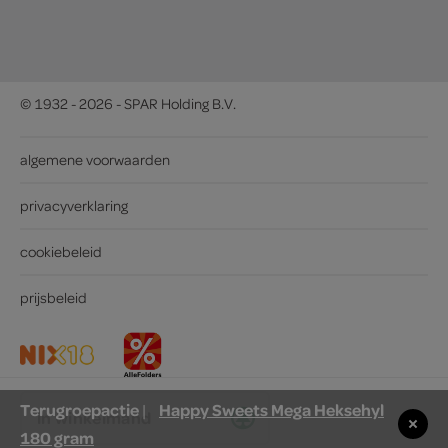
© 1932 - 2026 - SPAR Holding B.V.
algemene voorwaarden
privacyverklaring
cookiebeleid
prijsbeleid
Terugroepactie
Happy Sweets Mega Heksehyl
|
in winkelmand
180 gram