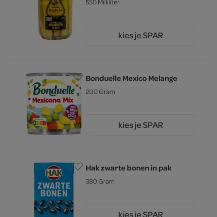
550 Milliliter
kies je SPAR
2.
69
Bonduelle Mexico Melange
200 Gram
kies je SPAR
1.
89
Hak zwarte bonen in pak
380 Gram
kies je SPAR
65