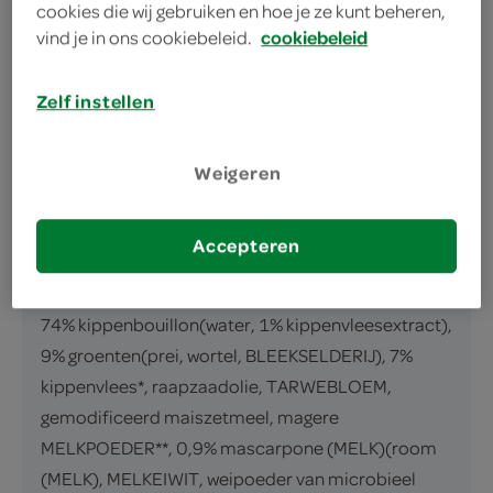
cookies die wij gebruiken en hoe je ze kunt beheren,
omschrijving
vind je in ons cookiebeleid.
cookiebeleid
Kippensoep met groenten en mascarpone
Zelf instellen
inhoud en gewicht
Weigeren
570 Milliliter
ingrediënten
Accepteren
ingrediënten
74% kippenbouillon(water, 1% kippenvleesextract),
9% groenten(prei, wortel, BLEEKSELDERIJ), 7%
kippenvlees*, raapzaadolie, TARWEBLOEM,
gemodificeerd maiszetmeel, magere
MELKPOEDER**, 0,9% mascarpone (MELK)(room
(MELK), MELKEIWIT, weipoeder van microbieel