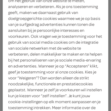
om het gebruik van onze website te meten,
analyseren en verbeteren. Als je ons toestemming
g'woon
geeft, maken we daarnaast gebruik van
doelgroepgerichte cookies waarmee we je op basis
3
.
29
van je surfgedrag advertenties kunnen tonen die
aansluiten bij je persoonlijke interesses en
voorkeuren. Ook vragen we je toestemming voor het
570 Milliliter
gebruik van social media cookies om de integratie
van sociale netwerken met de website te
verbeteren, delen makkelijker te maken en te helpen
Let op: aanbiedingen zijn niet zichtbaar bij de
bij het personaliseren van je sociale media-ervaring
producten, maar worden wél automatisch
en advertenties. Wanneer je op “Accepteren” klikt,
verwerkt in de winkelmand.
geef je toestemming voor al onze cookies. Kies je
voor “Weigeren”? Dan worden alleen de strikt
noodzakelijke, functionele en prestatiecookies
geplaatst. Wanneer je zelf je voorkeuren wil instellen
kun je kiezen voor “zelf instellen”. Je kunt jouw
cookie-instellingen op elk moment aanpassen en je
toestemming intrekken. Meer informatie over de