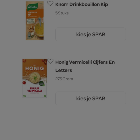
Knorr Drinkbouillon Kip
5 Stuks
kies je SPAR
1.
55
Honig Vermicelli Cijfers En
Letters
275 Gram
kies je SPAR
2.
99