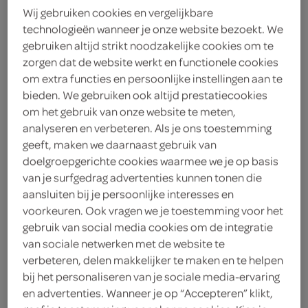
Wij gebruiken cookies en vergelijkbare
technologieën wanneer je onze website bezoekt. We
g'woon
gebruiken altijd strikt noodzakelijke cookies om te
1
.
zorgen dat de website werkt en functionele cookies
69
om extra functies en persoonlijke instellingen aan te
bieden. We gebruiken ook altijd prestatiecookies
280 Gram
om het gebruik van onze website te meten,
analyseren en verbeteren. Als je ons toestemming
geeft, maken we daarnaast gebruik van
Let op: aanbiedingen zijn niet zichtbaar bij de
doelgroepgerichte cookies waarmee we je op basis
producten, maar worden wél automatisch
van je surfgedrag advertenties kunnen tonen die
verwerkt in de winkelmand.
aansluiten bij je persoonlijke interesses en
voorkeuren. Ook vragen we je toestemming voor het
gebruik van social media cookies om de integratie
Bak thuis je gemak met de smaakvolle Gwoon
van sociale netwerken met de website te
verbeteren, delen makkelijker te maken en te helpen
saucijzen broodjes van SPAR.
bij het personaliseren van je sociale media-ervaring
Gemakkelijk thuis af te bakken
en advertenties. Wanneer je op “Accepteren” klikt,