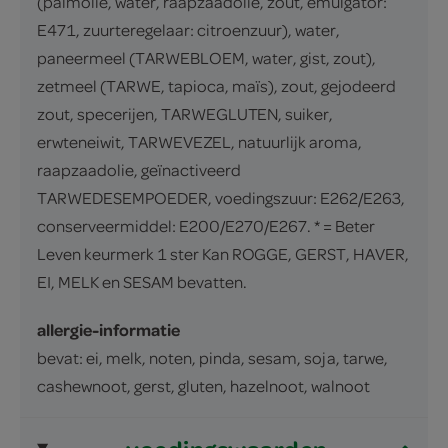
(palmolie, water, raapzaadolie, zout, emulgator:
E471, zuurteregelaar: citroenzuur), water,
paneermeel (TARWEBLOEM, water, gist, zout),
zetmeel (TARWE, tapioca, maïs), zout, gejodeerd
zout, specerijen, TARWEGLUTEN, suiker,
erwteneiwit, TARWEVEZEL, natuurlijk aroma,
raapzaadolie, geïnactiveerd
TARWEDESEMPOEDER, voedingszuur: E262/E263,
conserveermiddel: E200/E270/E267. * = Beter
Leven keurmerk 1 ster Kan ROGGE, GERST, HAVER,
EI, MELK en SESAM bevatten.
allergie-informatie
bevat: ei, melk, noten, pinda, sesam, soja, tarwe,
cashewnoot, gerst, gluten, hazelnoot, walnoot