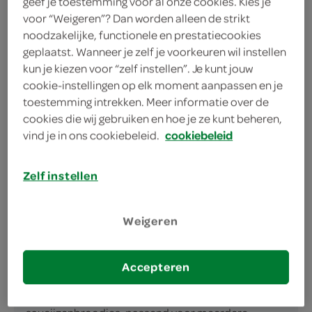
Royaal voor gezinsontbijt of lunch
geef je toestemming voor al onze cookies. Kies je
voor “Weigeren”? Dan worden alleen de strikt
Lekker met soep of salade
noodzakelijke, functionele en prestatiecookies
geplaatst. Wanneer je zelf je voorkeuren wil instellen
kun je kiezen voor “zelf instellen”. Je kunt jouw
cookie-instellingen op elk moment aanpassen en je
toestemming intrekken. Meer informatie over de
cookies die wij gebruiken en hoe je ze kunt beheren,
vind je in ons cookiebeleid.
cookiebeleid
omschrijving
Zelf instellen
Gwoon saucijzenbroodjes: makkelijk en
smaakvolDe Gwoon saucijzenbroodjes van SPAR
zijn een praktische keuze voor ontbijt, lunch of een
Weigeren
tussendoortje. Ze vallen binnen de categorie overig
kort hb brood en de subgroep klein brood bake-off,
Accepteren
waardoor je ze eenvoudig zelf thuis kunt afbakken.
In één verpakking vind je 280 gram aan