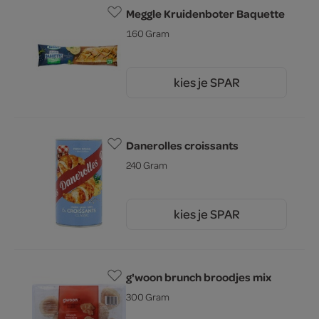
Meggle Kruidenboter Baquette
160 Gram
kies je SPAR
1.
79
Danerolles croissants
240 Gram
kies je SPAR
2.
45
g'woon brunch broodjes mix
300 Gram