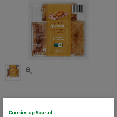
g'woon Saucijzen
Cookies op Spar.nl
broodjes