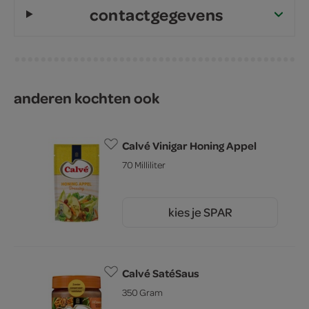
contactgegevens
anderen kochten ook
Calvé Vinigar Honing Appel
70 Milliliter
kies je SPAR
1.
45
Calvé SatéSaus
350 Gram