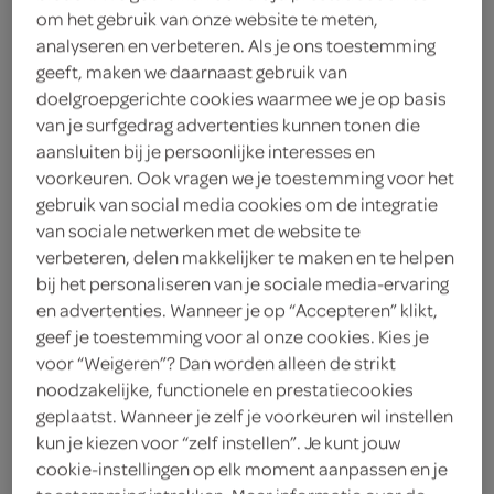
om het gebruik van onze website te meten,
analyseren en verbeteren. Als je ons toestemming
g'woon
geeft, maken we daarnaast gebruik van
1
.
doelgroepgerichte cookies waarmee we je op basis
25
van je surfgedrag advertenties kunnen tonen die
aansluiten bij je persoonlijke interesses en
300 Milliliter
voorkeuren. Ook vragen we je toestemming voor het
gebruik van social media cookies om de integratie
van sociale netwerken met de website te
Let op: aanbiedingen zijn niet zichtbaar bij de
verbeteren, delen makkelijker te maken en te helpen
producten, maar worden wél automatisch
bij het personaliseren van je sociale media-ervaring
verwerkt in de winkelmand.
en advertenties. Wanneer je op “Accepteren” klikt,
geef je toestemming voor al onze cookies. Kies je
voor “Weigeren”? Dan worden alleen de strikt
noodzakelijke, functionele en prestatiecookies
geplaatst. Wanneer je zelf je voorkeuren wil instellen
kun je kiezen voor “zelf instellen”. Je kunt jouw
cookie-instellingen op elk moment aanpassen en je