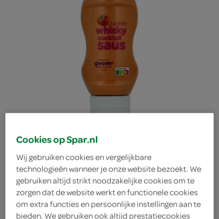
Cookies op Spar.nl
Wij gebruiken cookies en vergelijkbare
technologieën wanneer je onze website bezoekt. We
gebruiken altijd strikt noodzakelijke cookies om te
g'woon saus whisky
zorgen dat de website werkt en functionele cookies
om extra functies en persoonlijke instellingen aan te
cocktail
bieden. We gebruiken ook altijd prestatiecookies