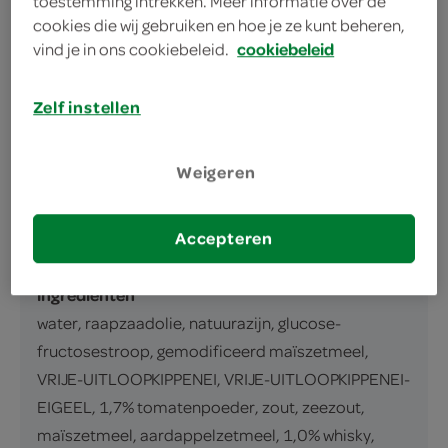
toestemming intrekken. Meer informatie over de
omschrijving
cookies die wij gebruiken en hoe je ze kunt beheren,
vind je in ons cookiebeleid.
cookiebeleid
Cocktailsaus met whisky, met suikers en
Zelf instellen
zoetstoffen
inhoud en gewicht
Weigeren
300 Milliliter
Accepteren
ingrediënten
ingrediënten
water, raapzaadolie, natuurazijn, glucose-
fructosestroop, gemodificeerd maïszetmeel,
VRIJE-UITLOOPKIPPENEI, VRIJE-UITLOOPKIPPENEI-
EIGEEL, 1,7% tomatenpoeder, zout, zeezout,
maïszetmeel, aardappelzetmeel, 1,0% whisky,