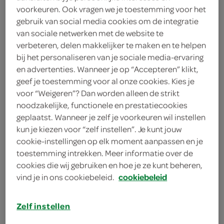
voorkeuren. Ook vragen we je toestemming voor het
g'woon
gebruik van social media cookies om de integratie
van sociale netwerken met de website te
0
.
verbeteren, delen makkelijker te maken en te helpen
85
bij het personaliseren van je sociale media-ervaring
en advertenties. Wanneer je op “Accepteren” klikt,
500 Milliliter
geef je toestemming voor al onze cookies. Kies je
voor “Weigeren”? Dan worden alleen de strikt
noodzakelijke, functionele en prestatiecookies
Let op: aanbiedingen zijn niet zichtbaar bij de
geplaatst. Wanneer je zelf je voorkeuren wil instellen
producten, maar worden wél automatisch
kun je kiezen voor “zelf instellen”. Je kunt jouw
verwerkt in de winkelmand.
cookie-instellingen op elk moment aanpassen en je
toestemming intrekken. Meer informatie over de
cookies die wij gebruiken en hoe je ze kunt beheren,
vind je in ons cookiebeleid.
cookiebeleid
Zelf instellen