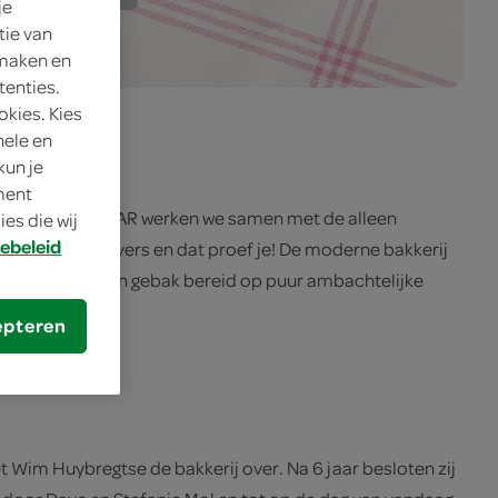
je
tie van
 maken en
tenties.
okies. Kies
nele en
kun je
oment
 omgeving. Bij SPAR werken we samen met de alleen
es die wij
ebeleid
en. Verser dan vers en dat proef je! De moderne bakkerij
rood, taarten en gebak bereid op puur ambachtelijke
iteit.
epteren
t Wim Huybregtse de bakkerij over. Na 6 jaar besloten zij