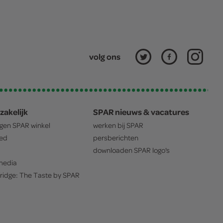
volg ons
zakelijk
SPAR nieuws & vacatures
igen
SPAR
winkel
werken bij
SPAR
oed
persberichten
downloaden
SPAR
logo's
edia
ridge: The Taste by
SPAR