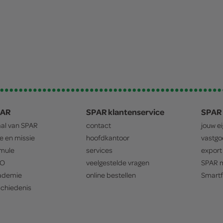
PAR
SPAR klantenservice
SPAR 
aal van
SPAR
contact
jouw e
ie en missie
hoofdkantoor
vastg
mule
services
export
O
veelgestelde vragen
SPAR
m
ademie
online bestellen
Smartf
chiedenis