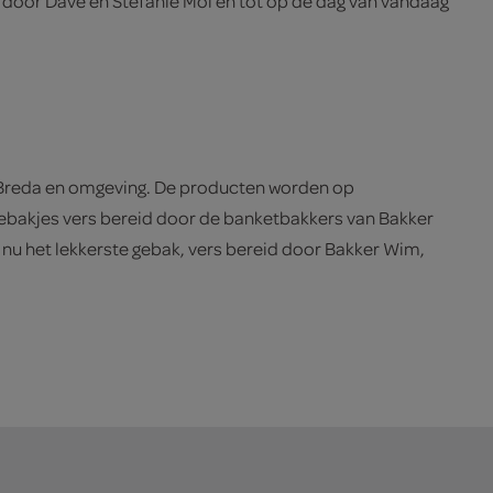
 door Dave en Stefanie Mol en tot op de dag van vandaag
n Breda en omgeving. De producten worden op
 gebakjes vers bereid door de banketbakkers van Bakker
 nu het lekkerste gebak, vers bereid door Bakker Wim,