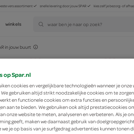
beste vers assortiment
snelle levering door jouw SPAR
kies zelf je bezorg- of af
winkels
waar ben je naar op zoek?
R in jouw buurt
s op Spar.nl
Dav
uiken cookies en vergelijkbare technologieën wanneer je onze
 We gebruiken altijd strikt noodzakelijke cookies om te zorgen
werkt en functionele cookies om extra functies en persoonlijk
ngen aan te bieden. We gebruiken ook altijd prestatiecookies o
warme bakker sinds
van onze website te meten, analyseren en verbeteren. Als je on
ing geeft, maken we daarnaast gebruik van doelgroepgerich
we je op basis van je surfgedrag advertenties kunnen tonen d
ingrediënten