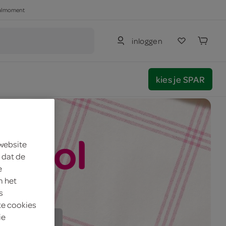
haalmoment
inloggen
kies je SPAR
e Mol
 website
 dat de
e
m het
 1960
s
te cookies
ie
 en allergenen