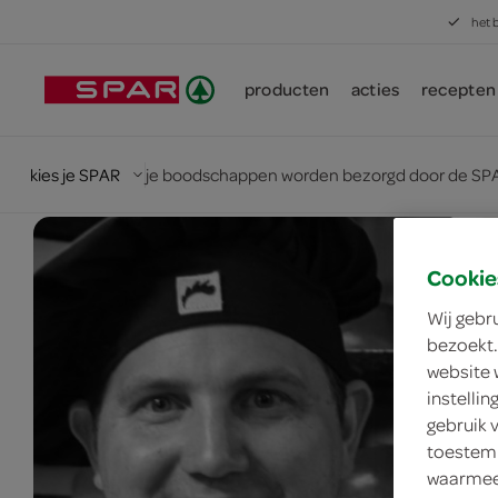
het 
producten
acties
recepten
kies je SPAR
je boodschappen worden bezorgd door de SPA
Cookie
Wij gebr
bezoekt.
website 
instelli
gebruik 
toestemm
waarmee 