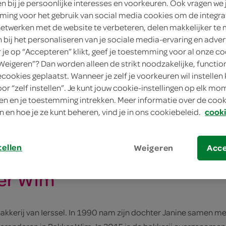
en bij je persoonlijke interesses en voorkeuren. Ook vragen we 
ing voor het gebruik van social media cookies om de integra
netwerken met de website te verbeteren, delen makkelijker te
n bij het personaliseren van je sociale media-ervaring en adver
je op “Accepteren” klikt, geef je toestemming voor al onze co
PAR van de lokale bakker
“Weigeren”? Dan worden alleen de strikt noodzakelijke, functio
ecookies geplaatst. Wanneer je zelf je voorkeuren wil instellen 
oor “zelf instellen”. Je kunt jouw cookie-instellingen op elk m
aarten en gebakjes voor de SPAR winkels in Breda en de wijde
n en je toestemming intrekken. Meer informatie over de cooki
n en hoe je ze kunt beheren, vind je in ons cookiebeleid.
cooki
 we de beste kwaliteit gebak en taarten leveren aan onze klant
Dagelijks worden bij Bakker Wim de meest heerlijke soorten b
s de aller strengste normen op het gebied van hygiëne en kwal
tellen
Weigeren
Acc
ker Wim
akkerij van Ierssel. In 1990 nam zijn dochter Janine samen me