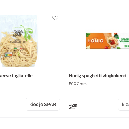
verse tagliatelle
Honig spaghetti vlugkokend
500 Gram
kies je SPAR
kie
2.
25