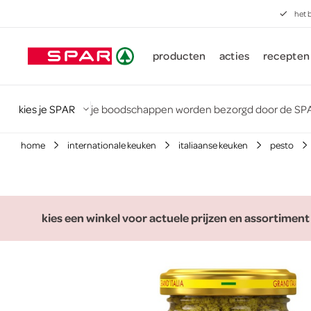
het 
producten
acties
recepten
kies je SPAR
je boodschappen worden bezorgd door de SPA
home
internationale keuken
italiaanse keuken
pesto
kies een winkel voor actuele prijzen en assortiment