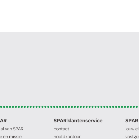
PAR
SPAR klantenservice
SPAR 
aal van
SPAR
contact
jouw e
ie en missie
hoofdkantoor
vastg