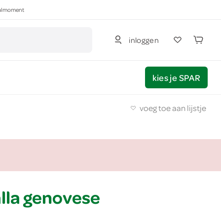
haalmoment
inloggen
kies je SPAR
voeg toe aan lijstje
alla genovese