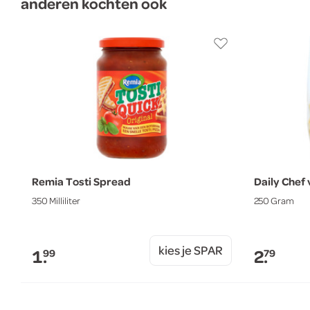
anderen kochten ook
Remia Tosti Spread
Daily Chef 
350 Milliliter
250 Gram
kies je SPAR
1.
2.
99
79