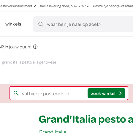
beste vers assortiment
snelle levering door jouw SPAR
kies zelf je bezorg- of af
winkels
waar ben je naar op zoek?
R in jouw buurt
grand'italia pesto alla genovese
zoek winkel
Grand'Italia pesto 
Grand'Italia