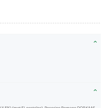
 (4,5%) (met EI-proteïne), Pecorino Romano DOP KAAS