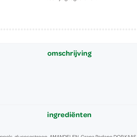
omschrijving
ingrediënten
rdappels, glucosestroop, AMANDELEN, Grana Padano DOP KAAS