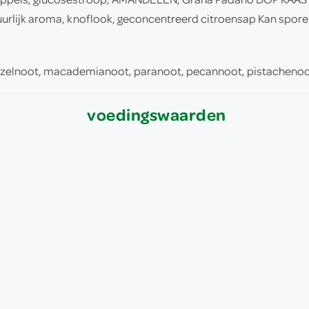
natuurlijk aroma, knoflook, geconcentreerd citroensap Kan spo
 hazelnoot, macademianoot, paranoot, pecannoot, pistachenoo
voedingswaarden