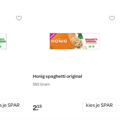
Honig spaghetti original
550 Gram
s je SPAR
kies je SPAR
2.
15