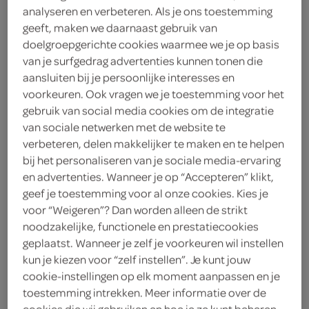
analyseren en verbeteren. Als je ons toestemming
geeft, maken we daarnaast gebruik van
Hak
doelgroepgerichte cookies waarmee we je op basis
2
.
van je surfgedrag advertenties kunnen tonen die
45
aansluiten bij je persoonlijke interesses en
voorkeuren. Ook vragen we je toestemming voor het
500 Gram
gebruik van social media cookies om de integratie
van sociale netwerken met de website te
verbeteren, delen makkelijker te maken en te helpen
Let op: aanbiedingen zijn niet zichtbaar bij de
bij het personaliseren van je sociale media-ervaring
producten, maar worden wél automatisch
en advertenties. Wanneer je op “Accepteren” klikt,
verwerkt in de winkelmand.
geef je toestemming voor al onze cookies. Kies je
voor “Weigeren”? Dan worden alleen de strikt
noodzakelijke, functionele en prestatiecookies
lekker hollands met de groente van hak
geplaatst. Wanneer je zelf je voorkeuren wil instellen
kun je kiezen voor “zelf instellen”. Je kunt jouw
rijk aan voedingsvezels
cookie-instellingen op elk moment aanpassen en je
vetarm
toestemming intrekken. Meer informatie over de
cookies die wij gebruiken en hoe je ze kunt beheren,