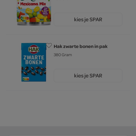
kies je SPAR
1.
89
Hak zwarte bonen in pak
380 Gram
kies je SPAR
1.
65