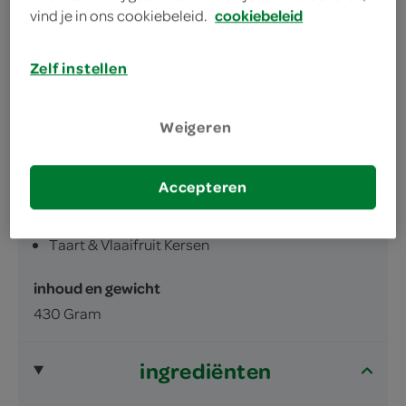
gemakkelijk en snel
vind je in ons cookiebeleid.
cookiebeleid
vol fruit
Zelf instellen
Weigeren
omschrijving
Accepteren
Taart & Vlaaifruit Kersen
inhoud en gewicht
430 Gram
ingrediënten