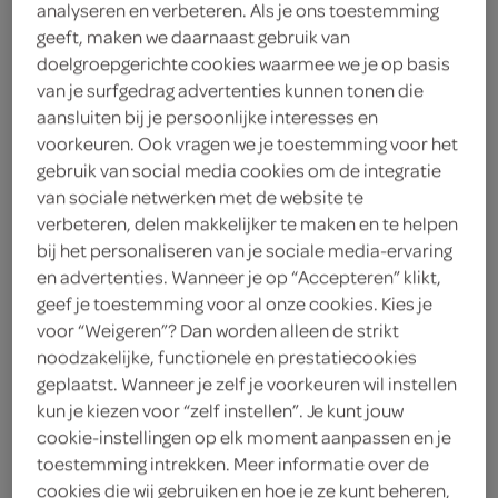
analyseren en verbeteren. Als je ons toestemming
geeft, maken we daarnaast gebruik van
Hak
doelgroepgerichte cookies waarmee we je op basis
3
.
van je surfgedrag advertenties kunnen tonen die
89
aansluiten bij je persoonlijke interesses en
voorkeuren. Ook vragen we je toestemming voor het
430 Gram
gebruik van social media cookies om de integratie
van sociale netwerken met de website te
verbeteren, delen makkelijker te maken en te helpen
Let op: aanbiedingen zijn niet zichtbaar bij de
bij het personaliseren van je sociale media-ervaring
en advertenties. Wanneer je op “Accepteren” klikt,
producten, maar worden wél automatisch
geef je toestemming voor al onze cookies. Kies je
verwerkt in de winkelmand.
voor “Weigeren”? Dan worden alleen de strikt
noodzakelijke, functionele en prestatiecookies
geplaatst. Wanneer je zelf je voorkeuren wil instellen
lekker hollands!
kun je kiezen voor “zelf instellen”. Je kunt jouw
zonder toevoeging van kunstmatige smaak- en
cookie-instellingen op elk moment aanpassen en je
toestemming intrekken. Meer informatie over de
kleurstoffen
cookies die wij gebruiken en hoe je ze kunt beheren,