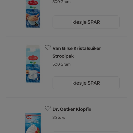
500 Gram
kies je SPAR
2.
85
Van Gilse Kristalsuiker
Strooipak
500 Gram
kies je SPAR
2.
15
Dr. Oetker Klopfix
3 Stuks