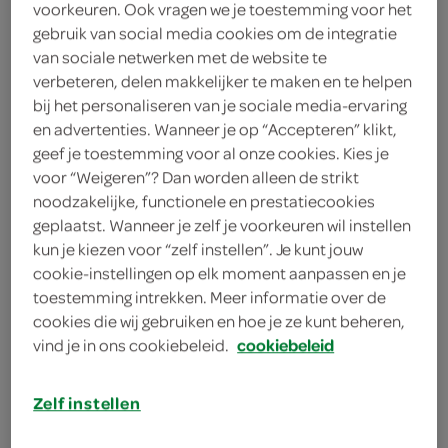
voorkeuren. Ook vragen we je toestemming voor het
gebruik van social media cookies om de integratie
2-in-1 Anti-roos
van sociale netwerken met de website te
verbeteren, delen makkelijker te maken en te helpen
Head & Shoulders
bij het personaliseren van je sociale media-ervaring
en advertenties. Wanneer je op “Accepteren” klikt,
7
.
89
geef je toestemming voor al onze cookies. Kies je
voor “Weigeren”? Dan worden alleen de strikt
noodzakelijke, functionele en prestatiecookies
250 Milliliter
geplaatst. Wanneer je zelf je voorkeuren wil instellen
kun je kiezen voor “zelf instellen”. Je kunt jouw
cookie-instellingen op elk moment aanpassen en je
Let op: aanbiedingen zijn niet zichtbaar bij de
toestemming intrekken. Meer informatie over de
producten, maar worden wél automatisch
cookies die wij gebruiken en hoe je ze kunt beheren,
verwerkt in de winkelmand.
vind je in ons cookiebeleid.
cookiebeleid
Zelf instellen