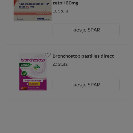
zetpil 60mg
10 Stuks
kies je SPAR
3.
49
Bronchostop pastilles direct
20 Stuks
kies je SPAR
12.
99