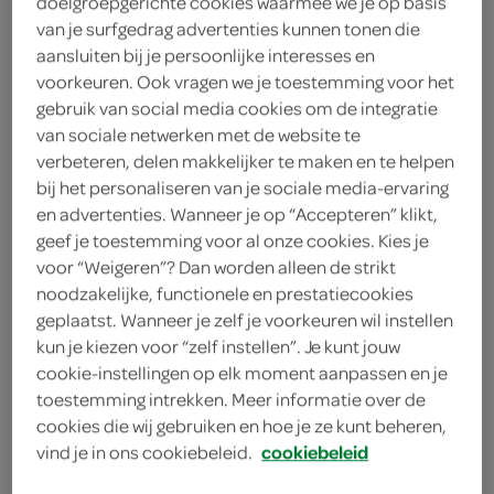
doelgroepgerichte cookies waarmee we je op basis
5
.
van je surfgedrag advertenties kunnen tonen die
49
aansluiten bij je persoonlijke interesses en
voorkeuren. Ook vragen we je toestemming voor het
10 Stuks
gebruik van social media cookies om de integratie
van sociale netwerken met de website te
verbeteren, delen makkelijker te maken en te helpen
Let op: aanbiedingen zijn niet zichtbaar bij de
bij het personaliseren van je sociale media-ervaring
producten, maar worden wél automatisch
en advertenties. Wanneer je op “Accepteren” klikt,
geef je toestemming voor al onze cookies. Kies je
verwerkt in de winkelmand.
voor “Weigeren”? Dan worden alleen de strikt
noodzakelijke, functionele en prestatiecookies
geplaatst. Wanneer je zelf je voorkeuren wil instellen
bruistabletten bij vastzittende hoest door taai slijm
kun je kiezen voor “zelf instellen”. Je kunt jouw
bij vastzittende hoest
cookie-instellingen op elk moment aanpassen en je
toestemming intrekken. Meer informatie over de
brengt snel verlichting
cookies die wij gebruiken en hoe je ze kunt beheren,
tablet oplossen in een half glas water en direct
vind je in ons cookiebeleid.
cookiebeleid
opdrinken