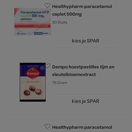
Healthypharm paracetamol
caplet 500mg
20 Stuks
kies je SPAR
1.
49
Dampo hoestpastilles tijm en
sleutelbloemextract
76 Gram
kies je SPAR
6.
29
Healthypharm paracetamol