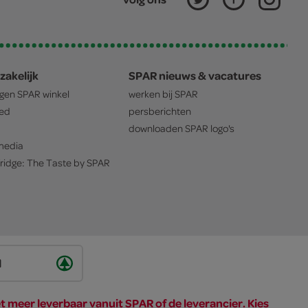
zakelijk
SPAR nieuws & vacatures
igen
SPAR
winkel
werken bij
SPAR
oed
persberichten
downloaden
SPAR
logo's
edia
ridge: The Taste by
SPAR
d
et meer leverbaar vanuit SPAR of de leverancier. Kies