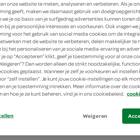
van onze website te meten, analyseren en verbeteren. Als je on
120 Gram
ing geeft, maken we daarnaast gebruik van doelgroepgerich
we je op basis van je surfgedrag advertenties kunnen tonen d
in winkelmand
en bij je persoonlijke interesses en voorkeuren. Ook vragen we 
ing voor het gebruik van social media cookies om de integra
netwerken met de website te verbeteren, delen makkelijker te
Dit product is niet meer leverbaar vanuit S
n bij het personaliseren van je sociale media-ervaring en adver
je op “Accepteren” klikt, geef je toestemming voor al onze co
“Weigeren”? Dan worden alleen de strikt noodzakelijke, functio
Let op: aanbiedingen zijn niet zichtba
ecookies geplaatst. Wanneer je zelf je voorkeuren wil instellen 
verwerkt in de winkelmand.
oor “zelf instellen”. Je kunt jouw cookie-instellingen op elk m
n en je toestemming intrekken. Meer informatie over de cooki
n en hoe je ze kunt beheren, vind je in ons cookiebeleid.
cooki
verse blokjes mango, direct klaar voor ge
tellen
Weigeren
Acc