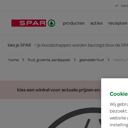
het 
producten
acties
recepten
kies je SPAR
je boodschappen worden bezorgd door de SPA
home
fruit, groente, aardappels
gesneden fruit
healthy 
kies een winkel voor actuele prijzen en assortiment
Cookie
Wij gebr
bezoekt.
website 
instelli