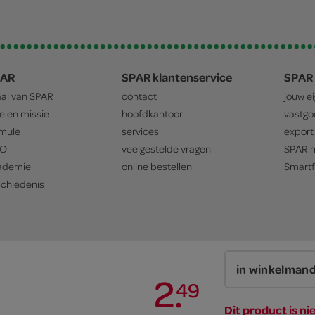
PAR
SPAR klantenservice
SPAR 
aal van
SPAR
contact
jouw e
ie en missie
hoofdkantoor
vastg
mule
services
export
O
veelgestelde vragen
SPAR
m
ademie
online bestellen
Smartf
chiedenis
in winkelman
2
.
49
privacyverklaring
cookiebeleid
prijsbeleid
Dit product is ni