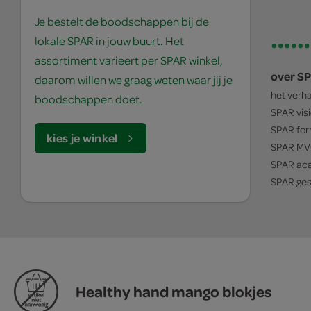
Je bestelt de boodschappen bij de
lokale SPAR in jouw buurt. Het
assortiment varieert per SPAR winkel,
over S
daarom willen we graag weten waar jij je
het verh
boodschappen doet.
SPAR
vis
SPAR
for
kies je winkel
SPAR
MV
SPAR
ac
SPAR
ges
© 1932 - 2026 - SPAR Holding B.V.
algemene voorwaarden
Healthy hand mango blokjes