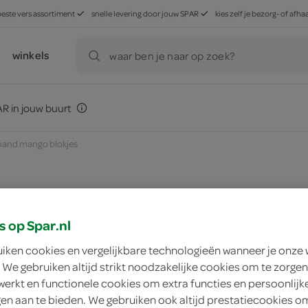
beste vers assortiment
snelle levering door jouw SPAR
kies zelf je bezorg- of af
winkels
waar ben je naar op zoek?
R in jouw buurt
hand mango blokjes
zoek winkel
s op Spar.nl
uiken cookies en vergelijkbare technologieën wanneer je onze
Healthy hand mango
 We gebruiken altijd strikt noodzakelijke cookies om te zorgen
werkt en functionele cookies om extra functies en persoonlijk
ngen aan te bieden. We gebruiken ook altijd prestatiecookies o
Healthy hand