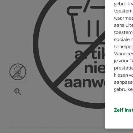
gebruik 
toestemm
waarmee 
aansluit
toestemm
sociale 
te helpe
Wanneer 
je voor 
prestati
kiezen v
aanpasse
gebruike
Zelf ins