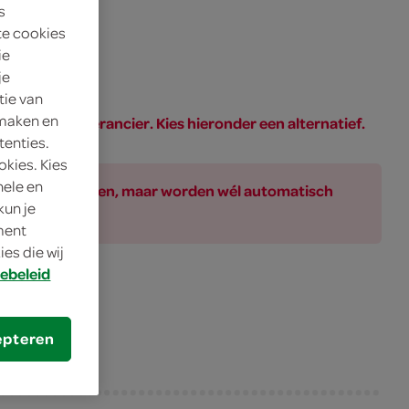
s
te cookies
ie
je
tie van
 maken en
PAR of de leverancier. Kies hieronder een alternatief.
tenties.
okies. Kies
nele en
ar bij de producten, maar worden wél automatisch
kun je
oment
es die wij
ebeleid
bruik
epteren