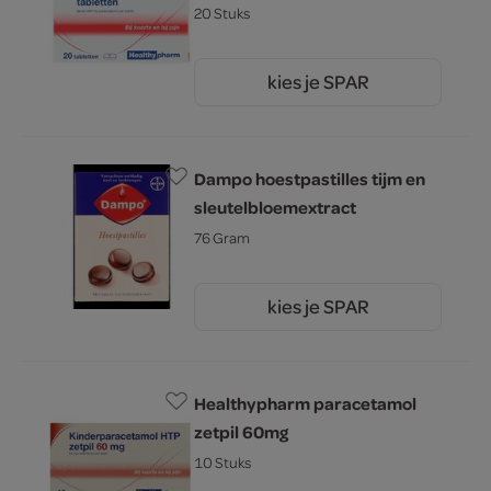
20 Stuks
kies je SPAR
1.
49
Dampo hoestpastilles tijm en
sleutelbloemextract
76 Gram
kies je SPAR
6.
29
Healthypharm paracetamol
zetpil 60mg
10 Stuks