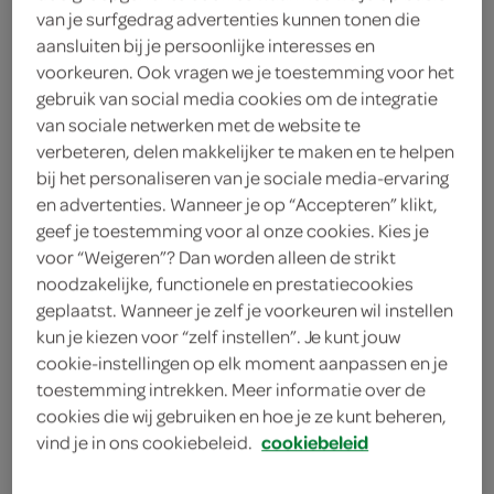
van je surfgedrag advertenties kunnen tonen die
5
.
49
aansluiten bij je persoonlijke interesses en
voorkeuren. Ook vragen we je toestemming voor het
gebruik van social media cookies om de integratie
150 Milliliter
van sociale netwerken met de website te
verbeteren, delen makkelijker te maken en te helpen
bij het personaliseren van je sociale media-ervaring
Let op: aanbiedingen zijn niet zichtbaar bij de
en advertenties. Wanneer je op “Accepteren” klikt,
producten, maar worden wél automatisch
geef je toestemming voor al onze cookies. Kies je
verwerkt in de winkelmand.
voor “Weigeren”? Dan worden alleen de strikt
noodzakelijke, functionele en prestatiecookies
geplaatst. Wanneer je zelf je voorkeuren wil instellen
Broomhexine hoestdrank bij vastzittende hoest door
kun je kiezen voor “zelf instellen”. Je kunt jouw
taai slijm
cookie-instellingen op elk moment aanpassen en je
toestemming intrekken. Meer informatie over de
brengt snel verlichting
cookies die wij gebruiken en hoe je ze kunt beheren,
voor volwassenen en kinderen vanaf 5 jaar
vind je in ons cookiebeleid.
cookiebeleid
met handig doseerdopje